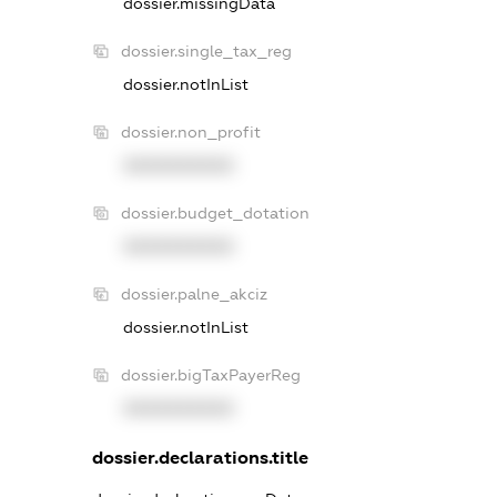
dossier.missingData
dossier.single_tax_reg
dossier.notInList
dossier.non_profit
XXXXXXXXXX
dossier.budget_dotation
XXXXXXXXXX
dossier.palne_akciz
dossier.notInList
dossier.bigTaxPayerReg
XXXXXXXXXX
dossier.declarations.title