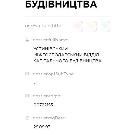
БУДІВНИЦТВА
riskFactors.title
0
0
0
dossier.fullName:
УСТИНІВСЬКИЙ
МІЖГОСПОДАРСЬКИЙ ВІДДІЛ
КАПІТАЛЬНОГО БУДІВНИЦТВА
dossier.opfSubType:
-
dossier.edrpo:
00722153
dossier.regDate:
29.09.93