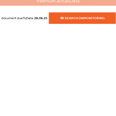
freemium.actualData
dossier.commercial_info.activity
XXXXXXXXXX
document.dueToDate
28.06.25
SEARCH.ONMONITORING
freemium.exampleText_1
freemium.exampleText_2
freemium.anonymousPerSearch2
FREEMIUM.DETAILS
FREEMIUM.REGISTER