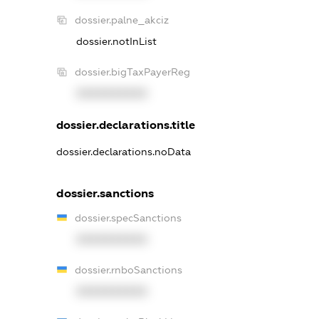
dossier.palne_akciz
dossier.notInList
dossier.bigTaxPayerReg
XXXXXXXXXX
dossier.declarations.title
dossier.declarations.noData
dossier.sanctions
dossier.specSanctions
XXXXXXXXXX
dossier.rnboSanctions
XXXXXXXXXX