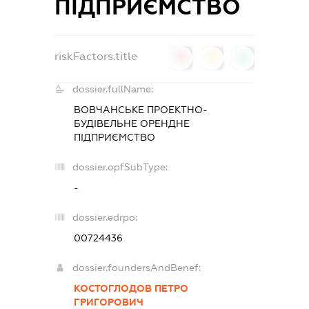
ПІДПРИЄМСТВО
riskFactors.title
0
0
0
dossier.fullName:
ВОВЧАНСЬКЕ ПРОЕКТНО-
БУДІВЕЛЬНЕ ОРЕНДНЕ
ПІДПРИЄМСТВО
dossier.opfSubType:
-
dossier.edrpo:
00724436
dossier.foundersAndBenef:
КОСТОГЛОДОВ ПЕТРО
ГРИГОРОВИЧ