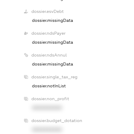
dossier.esvDebt
dossier.missingData
dossier.ndsPayer
dossier.missingData
dossier.ndsAnnul
dossier.missingData
dossier.single_tax_reg
dossier.notInList
dossier.non_profit
XXXXXXXXXX
dossier.budget_dotation
XXXXXXXXXX