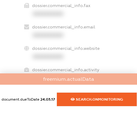
dossier.commercial_info.fax
XXXXXXXXXX
dossier.commercial_info.email
XXXXXXXXXX
dossier.commercial_info.website
XXXXXXXXXX
dossier.commercial_info.activity
XXXXXXXXXX
freemium.actualData
document.dueToDate
24.03.17
SEARCH.ONMONITORING
freemium.exampleText_1
freemium.exampleText_2
freemium.anonymousPerSearch2
FREEMIUM.DETAILS
FREEMIUM.REGISTER