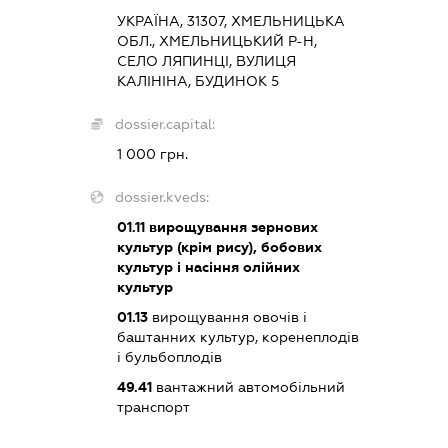
УКРАЇНА, 31307, ХМЕЛЬНИЦЬКА
ОБЛ., ХМЕЛЬНИЦЬКИЙ Р-Н,
СЕЛО ЛЯПИНЦІ, ВУЛИЦЯ
КАЛІНІНА, БУДИНОК 5
dossier.capital:
1 000 грн.
dossier.kveds:
01.11
вирощування зернових
культур (крім рису), бобових
культур і насіння олійних
культур
01.13
вирощування овочів і
баштанних культур, коренеплодів
і бульбоплодів
49.41
вантажний автомобільний
транспорт