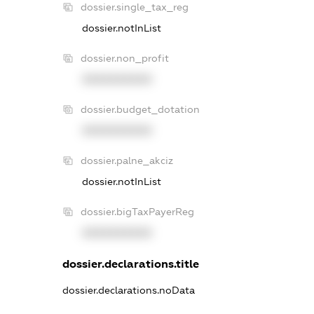
dossier.single_tax_reg
dossier.notInList
dossier.non_profit
XXXXXXXXXX
dossier.budget_dotation
XXXXXXXXXX
dossier.palne_akciz
dossier.notInList
dossier.bigTaxPayerReg
XXXXXXXXXX
dossier.declarations.title
dossier.declarations.noData