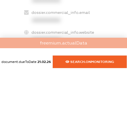
XXXXXXXXXX
dossier.commercial_info.email
XXXXXXXXXX
dossier.commercial_info.website
XXXXXXXXXX
freemium.actualData
dossier.commercial_info.activity
XXXXXXXXXX
document.dueToDate
21.02.26
SEARCH.ONMONITORING
freemium.exampleText_1
freemium.exampleText_2
freemium.anonymousPerSearch2
FREEMIUM.DETAILS
FREEMIUM.REGISTER