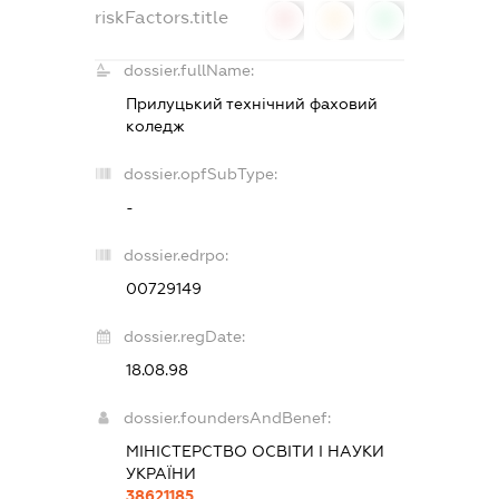
riskFactors.title
0
0
0
dossier.fullName:
Прилуцький технічний фаховий
коледж
dossier.opfSubType:
-
dossier.edrpo:
00729149
dossier.regDate:
18.08.98
dossier.foundersAndBenef:
МІНІСТЕРСТВО ОСВІТИ І НАУКИ
УКРАЇНИ
38621185