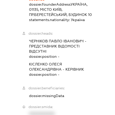
dossier.founderAddress
УКРАЇНА,
01135, МІСТО КИЇВ,
ПР.БЕРЕСТЕЙСЬКИЙ, БУДИНОК 10
statements.nationality:
Україна
dossier.heads:
ЧЕРНІКОВ ПАВЛО ІВАНОВИЧ
-
ПРЕДСТАВНИК
ВІДОМОСТІ
ВІДСУТНІ
dossier.position -
КІСЛЕНКО ОЛЕСЯ
ОЛЕКСАНДРІВНА
-
КЕРІВНИК
dossier.position -
dossier.beneficiaries:
dossier.missingData
dossier.smida:
XXXXXXXXXX