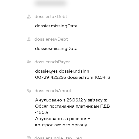
XXXXXXXXXX
dossier.taxDebt
dossier.missingData
dossier.esvDebt
dossier.missingData
dossier.ndsPayer
dossier.yes
dossier.ndsInn
007291425256
dossier.from 10.04.13
dossier.ndsAnnul
Анульовано з 25.06.12 у зв'язку з:
Обсяг постачання платникам ПДВ
< 50%
Анульовано за рiшенням
контролюючого органу.
dossier.single_tax_reg