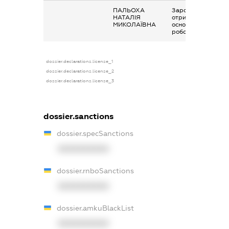
ПАЛЬОХА
Заробітна плата
НАТАЛІЯ
отримана за
МИКОЛАЇВНА
основним місцем
роботи
dossier.declarations.license_1
dossier.declarations.license_2
dossier.declarations.license_3
dossier.sanctions
dossier.specSanctions
XXXXXXXXXX
dossier.rnboSanctions
XXXXXXXXXX
dossier.amkuBlackList
XXXXXXXXXX