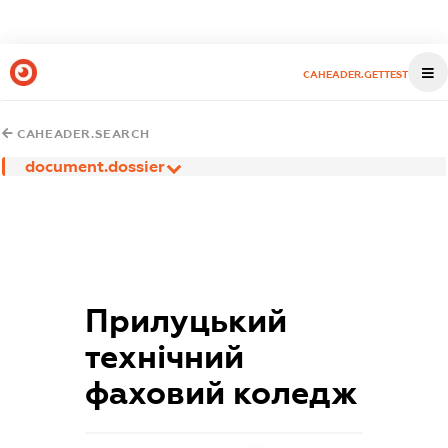
CAHEADER.GETTEST
CAHEADER.SEARCH
document.dossier
Прилуцький
технічний
фаховий коледж