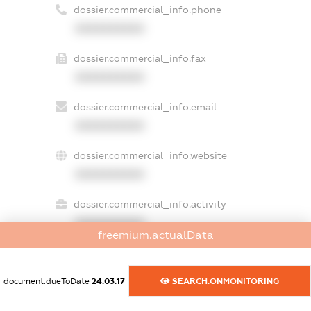
dossier.commercial_info.phone
XXXXXXXXXX
dossier.commercial_info.fax
XXXXXXXXXX
dossier.commercial_info.email
XXXXXXXXXX
dossier.commercial_info.website
XXXXXXXXXX
dossier.commercial_info.activity
XXXXXXXXXX
freemium.actualData
document.dueToDate
24.03.17
SEARCH.ONMONITORING
freemium.exampleText_1
freemium.exampleText_2
freemium.anonymousPerSearch2