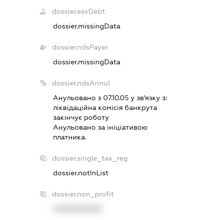
dossier.esvDebt
dossier.missingData
dossier.ndsPayer
dossier.missingData
dossier.ndsAnnul
Анульовано з 07.10.05 у зв'язку з:
лiквiдацiйна комiсiя банкрута
закiнчує роботу
Анульовано за iнiцiативою
платника.
dossier.single_tax_reg
dossier.notInList
dossier.non_profit
XXXXXXXXXX