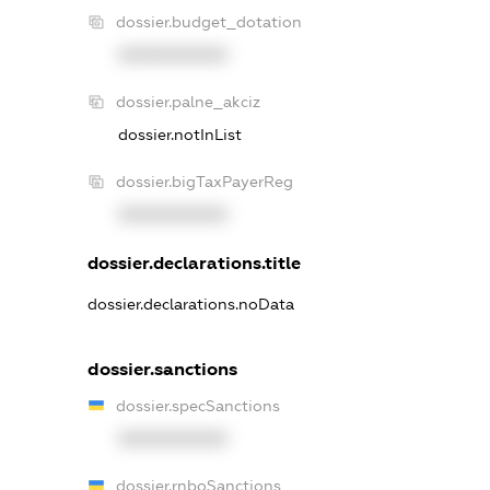
dossier.budget_dotation
XXXXXXXXXX
dossier.palne_akciz
dossier.notInList
dossier.bigTaxPayerReg
XXXXXXXXXX
dossier.declarations.title
dossier.declarations.noData
dossier.sanctions
dossier.specSanctions
XXXXXXXXXX
dossier.rnboSanctions