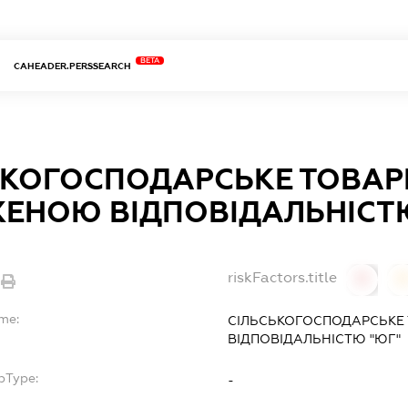
BETA
CAHEADER.PERSSEARCH
ЬКОГОСПОДАРСЬКЕ ТОВАР
ЕНОЮ ВІДПОВІДАЛЬНІСТЮ
riskFactors.title
0
ame:
СІЛЬСЬКОГОСПОДАРСЬКЕ
ВІДПОВІДАЛЬНІСТЮ "ЮГ"
bType:
-