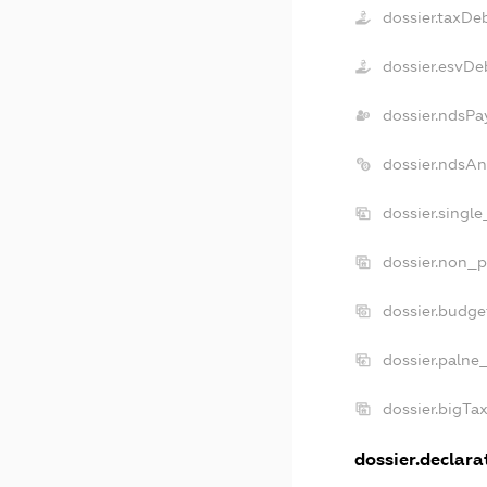
dossier.taxDe
dossier.esvDe
dossier.ndsPa
dossier.ndsAn
dossier.singl
dossier.non_p
dossier.budg
dossier.palne
dossier.bigTa
dossier.declarat