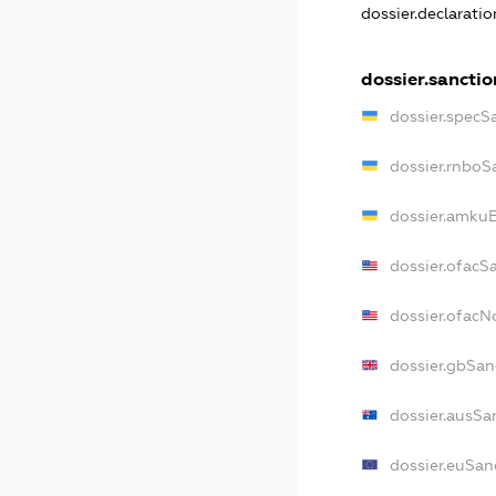
dossier.declarati
dossier.sanctio
dossier.specS
dossier.rnboS
dossier.amkuB
dossier.ofacS
dossier.ofac
dossier.gbSan
dossier.ausSa
dossier.euSan