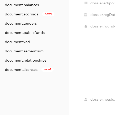
dossier.edrpo:
document.balances
document.scorings
new!
dossier.regDat
document.tenders
dossier.foun
document.publicfunds
document.ved
document.semantrum
document.relationships
document.licenses
new!
dossier.heads: