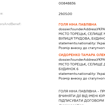
00848836
e:
29.05.00
dersAndBenef:
ГОЛЯ НІНА ПАВЛІВНА
dossier.founderAddress
УКРА
МІСТО ТОРЕЦЬК, СЕЛИЩЕ 
ВУЛИЦЯ ТРУДОВА, БУДИНО
statements.nationality:
Укра
Розмір внеску до статутног
СИДОРЕНКО ТАМАРА ОЛЕ
dossier.founderAddress
УКРА
МІСТО ТОРЕЦЬК, СЕЛИЩЕ 
БУДИНОК 6
statements.nationality:
Укра
Розмір внеску до статутног
ГОЛЯ НІНА ПАВЛІВНА
-
ПР
ВЧИНЯТИ ДІЇ ВІД ІМЕНІ Ю
ПІДПИСУВАТИ ДОГОВОРИ 