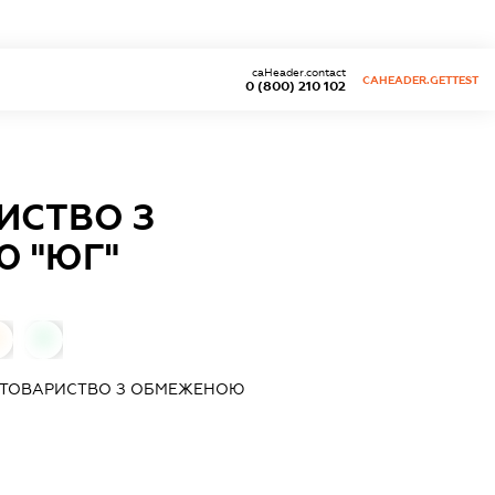
caHeader.contact
CAHEADER.GETTEST
0 (800) 210 102
ИСТВО З
 "ЮГ"
0
0
 ТОВАРИСТВО З ОБМЕЖЕНОЮ