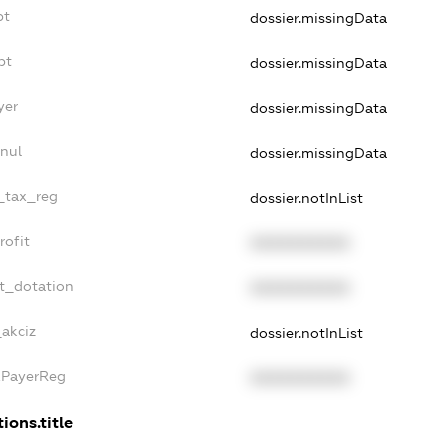
bt
dossier.missingData
bt
dossier.missingData
yer
dossier.missingData
nul
dossier.missingData
e_tax_reg
dossier.notInList
rofit
XXXXXXXXXX
et_dotation
XXXXXXXXXX
_akciz
dossier.notInList
xPayerReg
XXXXXXXXXX
ions.title