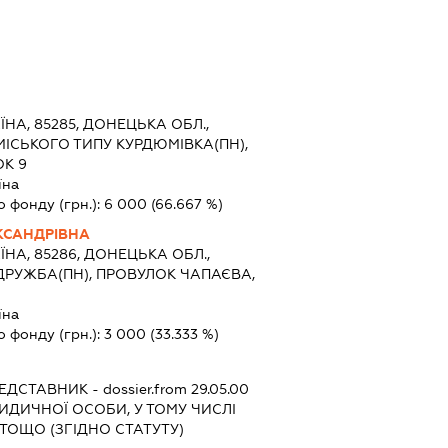
ЇНА, 85285, ДОНЕЦЬКА ОБЛ.,
МІСЬКОГО ТИПУ КУРДЮМІВКА(ПН),
К 9
їна
о фонду (грн.):
6 000
(66.667 %)
КСАНДРІВНА
ЇНА, 85286, ДОНЕЦЬКА ОБЛ.,
ДРУЖБА(ПН), ПРОВУЛОК ЧАПАЄВА,
їна
о фонду (грн.):
3 000
(33.333 %)
ЕДСТАВНИК
- dossier.from 29.05.00
РИДИЧНОЇ ОСОБИ, У ТОМУ ЧИСЛІ
ТОЩО (ЗГІДНО СТАТУТУ)