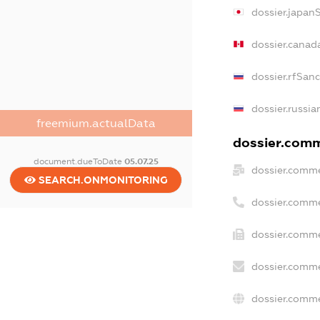
dossier.japan
dossier.canad
dossier.rfSan
dossier.russia
freemium.actualData
dossier.comme
document.dueToDate
05.07.25
dossier.comme
SEARCH.ONMONITORING
dossier.comme
dossier.comme
dossier.comme
dossier.comme