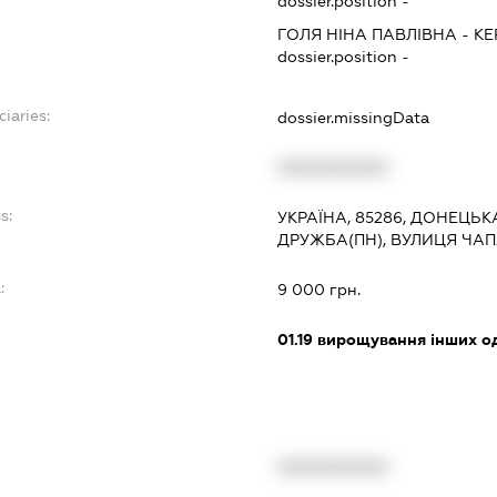
dossier.position -
ГОЛЯ НІНА ПАВЛІВНА
-
КЕ
dossier.position -
ciaries:
dossier.missingData
XXXXXXXXXX
s:
УКРАЇНА, 85286, ДОНЕЦЬК
ДРУЖБА(ПН), ВУЛИЦЯ ЧАП
:
9 000 грн.
01.19
вирощування інших од
XXXXXXXXXX