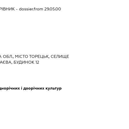
РІВНИК
- dossier.from 29.05.00
А ОБЛ., МІСТО ТОРЕЦЬК, СЕЛИЩЕ
АЄВА, БУДИНОК 12
норічних і дворічних культур