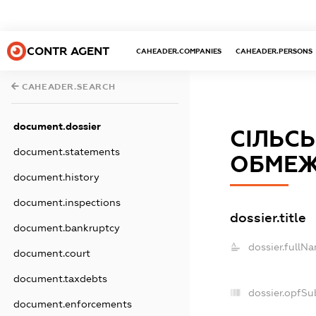
CONTR AGENT
CAHEADER.COMPANIES
CAHEADER.PERSONS
CAHEADER.SEARCH
document.dossier
СІЛЬС
document.statements
ОБМЕЖ
document.history
document.inspections
dossier.title
document.bankruptcy
dossier.fullN
document.court
document.taxdebts
dossier.opfSu
document.enforcements