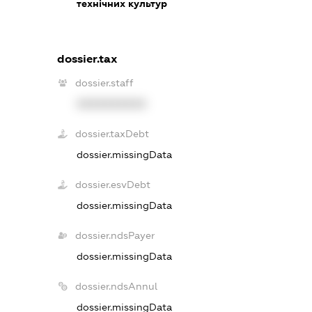
технічних культур
dossier.tax
dossier.staff
XXXXXXXXXX
dossier.taxDebt
dossier.missingData
dossier.esvDebt
dossier.missingData
dossier.ndsPayer
dossier.missingData
dossier.ndsAnnul
dossier.missingData