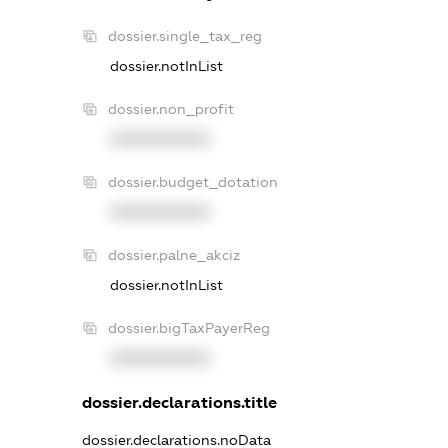
dossier.single_tax_reg
dossier.notInList
dossier.non_profit
XXXXXXXXXX
dossier.budget_dotation
XXXXXXXXXX
dossier.palne_akciz
dossier.notInList
dossier.bigTaxPayerReg
XXXXXXXXXX
dossier.declarations.title
dossier.declarations.noData