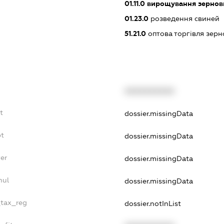
01.11.0
вирощування зернови
01.23.0
розведення свиней
51.21.0
оптова торгівля зерн
XXXXXXXXXX
t
dossier.missingData
bt
dossier.missingData
er
dossier.missingData
nul
dossier.missingData
_tax_reg
dossier.notInList