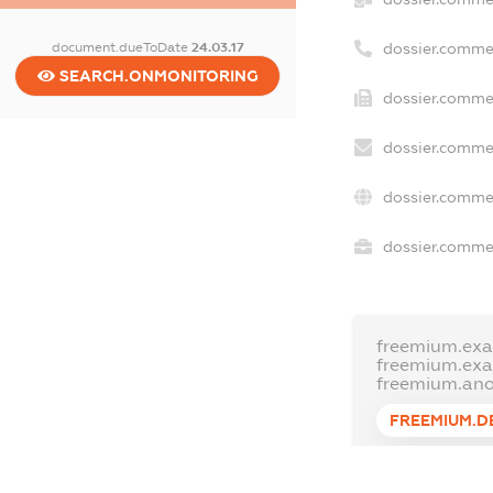
dossier.comme
document.dueToDate
24.03.17
SEARCH.ONMONITORING
dossier.commer
dossier.commer
dossier.commer
dossier.commer
freemium.exa
freemium.ex
freemium.an
FREEMIUM.D