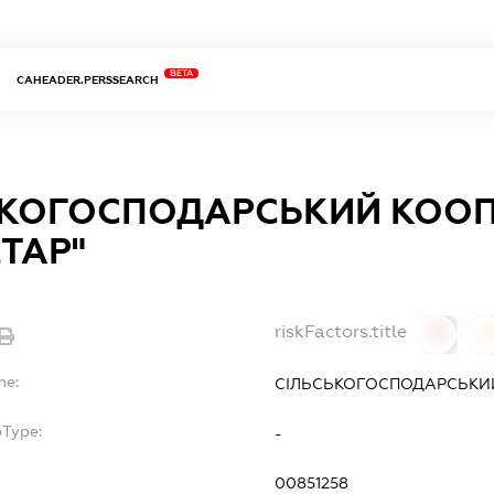
BETA
CAHEADER.PERSSEARCH
ЬКОГОСПОДАРСЬКИЙ КОО
ТАР"
riskFactors.title
0
0
me:
СІЛЬСЬКОГОСПОДАРСЬКИЙ
bType:
-
00851258