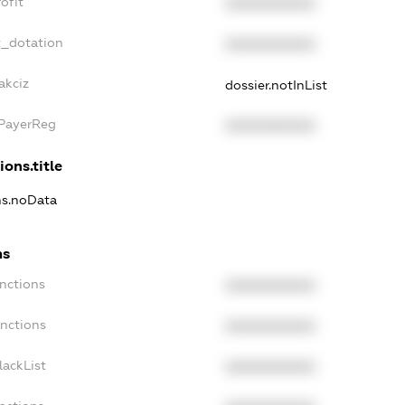
ofit
XXXXXXXXXX
t_dotation
XXXXXXXXXX
akciz
dossier.notInList
xPayerReg
XXXXXXXXXX
ions.title
ns.noData
ns
nctions
XXXXXXXXXX
anctions
XXXXXXXXXX
lackList
XXXXXXXXXX