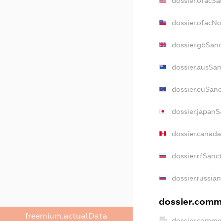
dossier.ofacSa
dossier.ofacN
dossier.gbSan
dossier.ausSan
dossier.euSanc
dossier.japanS
dossier.canad
dossier.rfSanc
dossier.russia
dossier.comme
freemium.actualData
dossier.comme