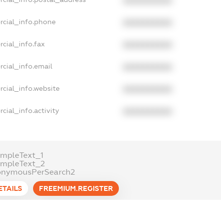
XXXXXXXXXX
rcial_info.phone
XXXXXXXXXX
cial_info.fax
XXXXXXXXXX
cial_info.email
XXXXXXXXXX
cial_info.website
XXXXXXXXXX
cial_info.activity
XXXXXXXXXX
mpleText_1
ampleText_2
onymousPerSearch2
ETAILS
FREEMIUM.REGISTER