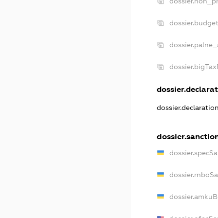
dossier.non_pr
dossier.budge
dossier.palne_
dossier.bigTa
dossier.declarat
dossier.declaratio
dossier.sanctio
dossier.specSa
dossier.rnboS
dossier.amkuB