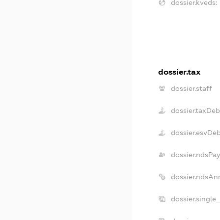
dossier.kveds:
dossier.tax
dossier.staff
dossier.taxDeb
dossier.esvDe
dossier.ndsPay
dossier.ndsAn
dossier.single