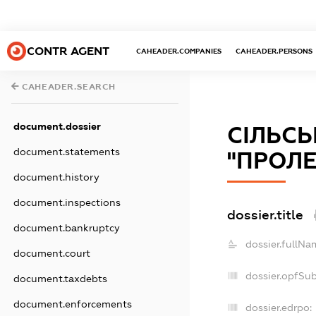
CONTR AGENT
CAHEADER.COMPANIES
CAHEADER.PERSONS
CAHEADER.SEARCH
document.dossier
СІЛЬС
document.statements
"ПРОЛЕ
document.history
document.inspections
dossier.title
document.bankruptcy
dossier.fullNa
document.court
dossier.opfSu
document.taxdebts
document.enforcements
dossier.edrpo: