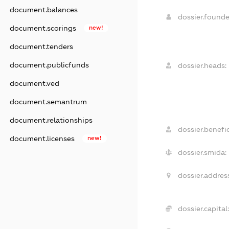
document.balances
dossier.found
document.scorings
new!
document.tenders
document.publicfunds
dossier.heads:
document.ved
document.semantrum
document.relationships
dossier.benefic
document.licenses
new!
dossier.smida:
dossier.address
dossier.capital: