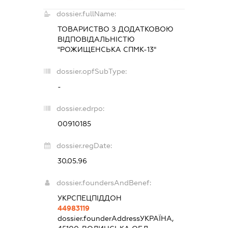
dossier.fullName:
ТОВАРИСТВО З ДОДАТКОВОЮ
ВІДПОВІДАЛЬНІСТЮ
"РОЖИЩЕНСЬКА СПМК-13"
dossier.opfSubType:
-
dossier.edrpo:
00910185
dossier.regDate:
30.05.96
dossier.foundersAndBenef:
УКРСПЕЦПІДДОН
44983119
dossier.founderAddress
УКРАЇНА,