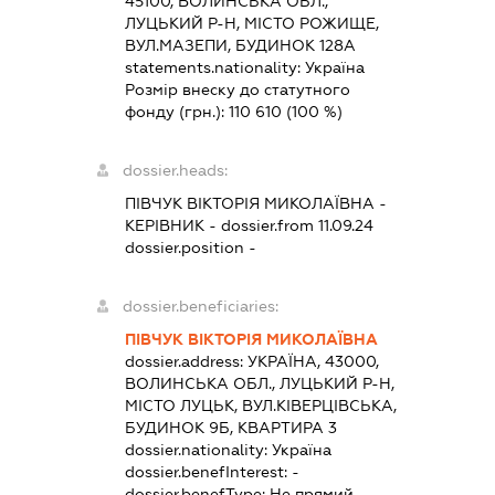
45100, ВОЛИНСЬКА ОБЛ.,
ЛУЦЬКИЙ Р-Н, МІСТО РОЖИЩЕ,
ВУЛ.МАЗЕПИ, БУДИНОК 128А
statements.nationality:
Україна
Розмір внеску до статутного
фонду (грн.):
110 610
(100 %)
dossier.heads:
ПІВЧУК ВІКТОРІЯ МИКОЛАЇВНА
-
КЕРІВНИК
- dossier.from 11.09.24
dossier.position -
dossier.beneficiaries:
ПІВЧУК ВІКТОРІЯ МИКОЛАЇВНА
dossier.address:
УКРАЇНА, 43000,
ВОЛИНСЬКА ОБЛ., ЛУЦЬКИЙ Р-Н,
МІСТО ЛУЦЬК, ВУЛ.КІВЕРЦІВСЬКА,
БУДИНОК 9Б, КВАРТИРА 3
dossier.nationality:
Україна
dossier.benefInterest:
-
dossier.benefType:
Не прямий