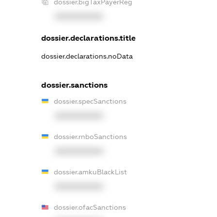
dossier.bigTaxPayerReg
XXXXXXXXXX
dossier.declarations.title
dossier.declarations.noData
dossier.sanctions
dossier.specSanctions
XXXXXXXXXX
dossier.rnboSanctions
XXXXXXXXXX
dossier.amkuBlackList
XXXXXXXXXX
dossier.ofacSanctions