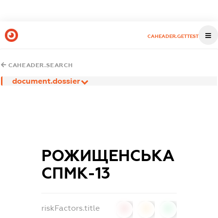
CAHEADER.GETTEST
CAHEADER.SEARCH
document.dossier
РОЖИЩЕНСЬКА
СПМК-13
riskFactors.title
0
0
0