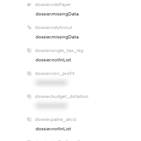
dossier.ndsPayer
dossier.missingData
dossier.ndsAnnul
dossier.missingData
dossier.single_tax_reg
dossier.notInList
dossier.non_profit
XXXXXXXXXX
dossier.budget_dotation
XXXXXXXXXX
dossier.palne_akciz
dossier.notInList