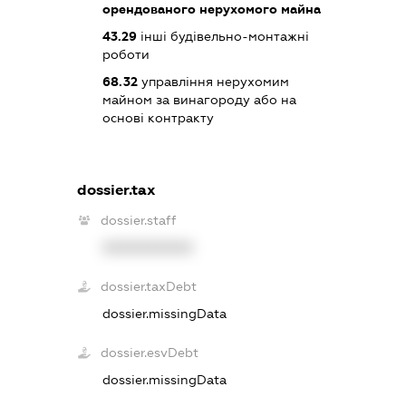
орендованого нерухомого майна
43.29
інші будівельно-монтажні
роботи
68.32
управління нерухомим
майном за винагороду або на
основі контракту
dossier.tax
dossier.staff
XXXXXXXXXX
dossier.taxDebt
dossier.missingData
dossier.esvDebt
dossier.missingData