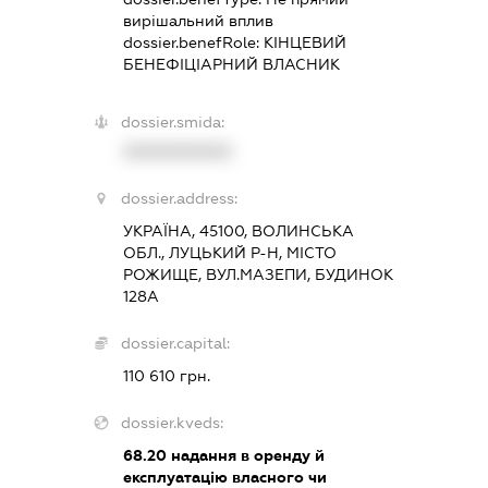
вирішальний вплив
dossier.benefRole:
КІНЦЕВИЙ
БЕНЕФІЦІАРНИЙ ВЛАСНИК
dossier.smida:
XXXXXXXXXX
dossier.address:
УКРАЇНА, 45100, ВОЛИНСЬКА
ОБЛ., ЛУЦЬКИЙ Р-Н, МІСТО
РОЖИЩЕ, ВУЛ.МАЗЕПИ, БУДИНОК
128А
dossier.capital:
110 610 грн.
dossier.kveds:
68.20
надання в оренду й
експлуатацію власного чи