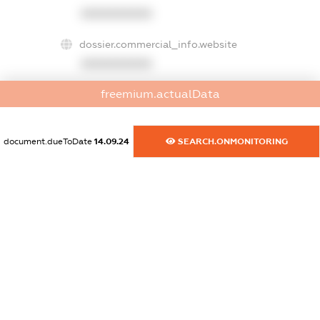
XXXXXXXXXX
dossier.commercial_info.website
XXXXXXXXXX
freemium.actualData
dossier.commercial_info.activity
XXXXXXXXXX
document.dueToDate
14.09.24
SEARCH.ONMONITORING
freemium.exampleText_1
freemium.exampleText_2
freemium.anonymousPerSearch2
FREEMIUM.DETAILS
FREEMIUM.REGISTER