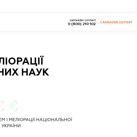
caHeader.contact
CAHEADER.GETTEST
0 (800) 210 102
ЛІОРАЦІЇ
НИХ НАУК
0
0
М І МЕЛІОРАЦІЇ НАЦІОНАЛЬНОЇ
 УКРАЇНИ