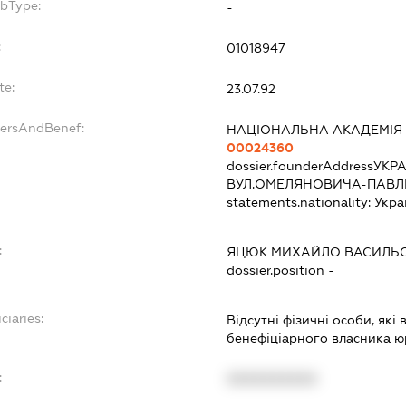
ubType:
-
:
01018947
te:
23.07.92
dersAndBenef:
НАЦІОНАЛЬНА АКАДЕМІЯ 
00024360
dossier.founderAddress
УКРА
ВУЛ.ОМЕЛЯНОВИЧА-ПАВЛ
statements.nationality:
Укра
:
ЯЦЮК МИХАЙЛО ВАСИЛЬ
dossier.position -
ciaries:
Відсутні фізичні особи, як
бенефіціарного власника 
:
XXXXXXXXXX