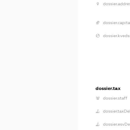
dossier.addre
dossier.capita
dossier.kveds
dossier.tax
dossier.staff
dossier.taxDe
dossier.esvD