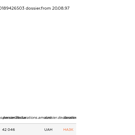
010189426503
dossier.from 20.08.97
ns.personStatus
dossier.declarations.amount
dossier.declarations.currency
dossier.declarations.source
42 046
UAH
НАЗК