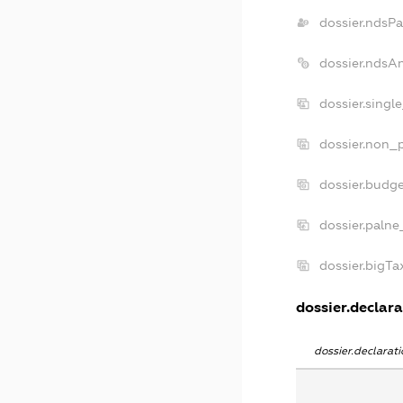
dossier.ndsPa
dossier.ndsA
dossier.singl
dossier.non_p
dossier.budg
dossier.palne
dossier.bigT
dossier.declara
dossier.declara