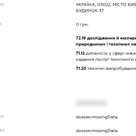
ss:
УКРАЇНА, 03022, МІСТО КИ
БУДИНОК 37
l:
0 грн.
:
72.19
дослідження й експер
природничих і технічних н
71.12
діяльність у сфері інжин
надання послуг технічного
71.20
технічні випробування
XXXXXXXXXX
bt
dossier.missingData
ebt
dossier.missingData