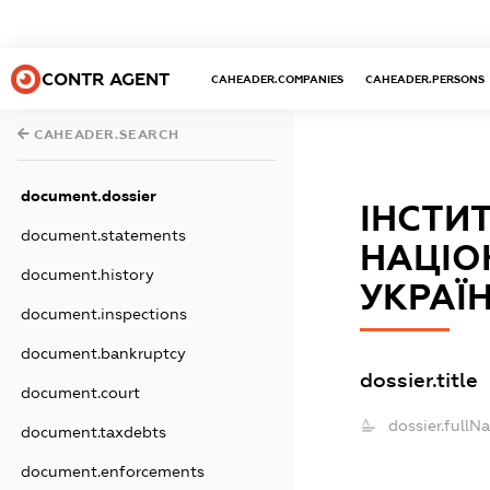
CONTR AGENT
CAHEADER.COMPANIES
CAHEADER.PERSONS
CAHEADER.SEARCH
document.dossier
ІНСТИТ
document.statements
НАЦІО
document.history
УКРАЇ
document.inspections
document.bankruptcy
dossier.title
document.court
dossier.fullN
document.taxdebts
document.enforcements