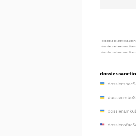
dossier.declarations.licen
dossier.declarations.lice
dossier.declarations.lice
dossier.sancti
dossier.specS
dossier.rnbo
dossier.amku
dossier.ofacS