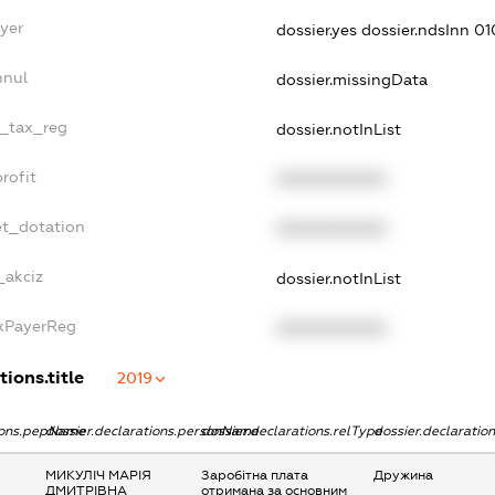
yer
dossier.yes
dossier.ndsInn 
nnul
dossier.missingData
e_tax_reg
dossier.notInList
rofit
XXXXXXXXXX
et_dotation
XXXXXXXXXX
_akciz
dossier.notInList
axPayerReg
XXXXXXXXXX
tions.title
2019
tions.pepName
dossier.declarations.personName
dossier.declarations.relType
dossier.declaratio
МИКУЛІЧ МАРІЯ
Заробітна плата
Дружина
ДМИТРІВНА
отримана за основним