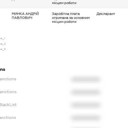
місцем роботи
МИНКА АНДРІЙ
Заробітна плата
Декларант
ПАВЛОВИЧ
отримана за основним
місцем роботи
se_1
nse_2
nse_3
ons
anctions
XXXXXXXXXX
Sanctions
XXXXXXXXXX
BlackList
XXXXXXXXXX
anctions
XXXXXXXXXX