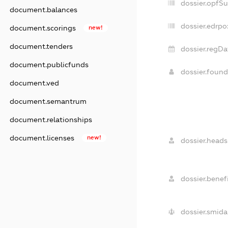
dossier.opfS
document.balances
dossier.edrpo
document.scorings
new!
document.tenders
dossier.regDa
document.publicfunds
dossier.foun
document.ved
document.semantrum
document.relationships
document.licenses
new!
dossier.heads
dossier.benefi
dossier.smida