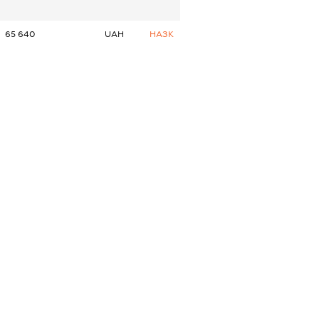
65 640
UAH
НАЗК