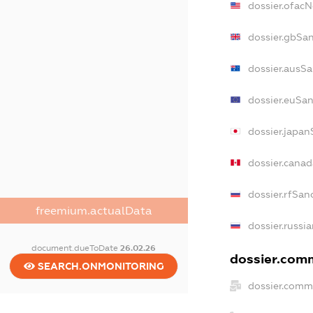
dossier.ofac
dossier.gbSa
dossier.ausSa
dossier.euSa
dossier.japan
dossier.cana
dossier.rfSan
freemium.actualData
dossier.russi
document.dueToDate
26.02.26
dossier.comm
SEARCH.ONMONITORING
dossier.comm