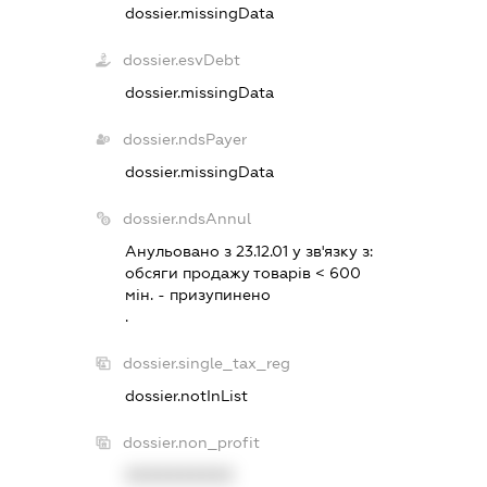
dossier.missingData
dossier.esvDebt
dossier.missingData
dossier.ndsPayer
dossier.missingData
dossier.ndsAnnul
Анульовано з 23.12.01 у зв'язку з:
обсяги продажу товарiв < 600
мiн. - призупинено
.
dossier.single_tax_reg
dossier.notInList
dossier.non_profit
XXXXXXXXXX