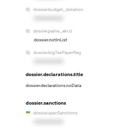
dossier.budget_dotation
XXXXXXXXXX
dossier.palne_akciz
dossier.notInList
dossier.bigTaxPayerReg
XXXXXXXXXX
dossier.declarations.title
dossier.declarations.noData
dossier.sanctions
dossier.specSanctions
XXXXXXXXXX