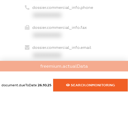
dossier.commercial_info.phone
XXXXXXXXXX
dossier.commercial_info.fax
XXXXXXXXXX
dossier.commercial_info.email
XXXXXXXXXX
freemium.actualData
dossier.commercial_info.website
XXXXXXXXXX
document.dueToDate
26.10.25
SEARCH.ONMONITORING
dossier.commercial_info.activity
XXXXXXXXXX
freemium.exampleText_1
freemium.exampleText_2