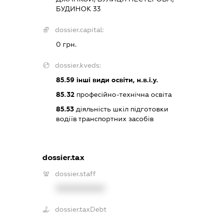
БУДИНОК 33
dossier.capital:
0 грн.
dossier.kveds:
85.59
інші види освіти, н.в.і.у.
85.32
професійно-технічна освіта
85.53
діяльність шкіл підготовки
водіїв транспортних засобів
dossier.tax
dossier.staff
XXXXXXXXXX
dossier.taxDebt