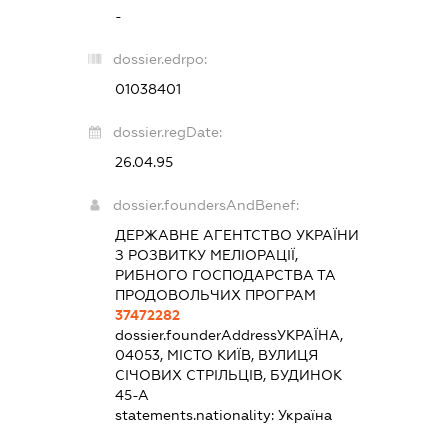
-
dossier.edrpo:
01038401
dossier.regDate:
26.04.95
dossier.foundersAndBenef:
ДЕРЖАВНЕ АГЕНТСТВО УКРАЇНИ
З РОЗВИТКУ МЕЛІОРАЦІЇ,
РИБНОГО ГОСПОДАРСТВА ТА
ПРОДОВОЛЬЧИХ ПРОГРАМ
37472282
dossier.founderAddress
УКРАЇНА,
04053, МІСТО КИЇВ, ВУЛИЦЯ
СІЧОВИХ СТРІЛЬЦІВ, БУДИНОК
45-А
statements.nationality:
Україна