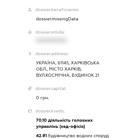
dossier.beneficiaries:
dossier.missingData
dossier.smida:
XXXXXXXXXX
dossier.address:
УКРАЇНА, 61145, ХАРКІВСЬКА
ОБЛ., МІСТО ХАРКІВ,
ВУЛ.КОСМІЧНА, БУДИНОК 21
dossier.capital:
0 грн.
dossier.kveds:
70.10
діяльність головних
управлінь (хед-офісів)
42.91
будівництво водних споруд