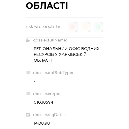
ОБЛАСТІ
riskFactors.title
0
0
0
dossier.fullName:
РЕГІОНАЛЬНИЙ ОФІС ВОДНИХ
РЕСУРСІВ У ХАРКІВСЬКІЙ
ОБЛАСТІ
dossier.opfSubType:
-
dossier.edrpo:
01038594
dossier.regDate:
14.08.98