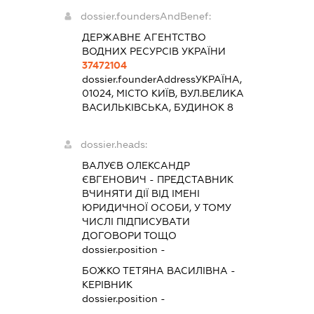
dossier.foundersAndBenef:
ДЕРЖАВНЕ АГЕНТСТВО
ВОДНИХ РЕСУРСІВ УКРАЇНИ
37472104
dossier.founderAddress
УКРАЇНА,
01024, МІСТО КИЇВ, ВУЛ.ВЕЛИКА
ВАСИЛЬКІВСЬКА, БУДИНОК 8
dossier.heads:
ВАЛУЄВ ОЛЕКСАНДР
ЄВГЕНОВИЧ
-
ПРЕДСТАВНИК
ВЧИНЯТИ ДІЇ ВІД ІМЕНІ
ЮРИДИЧНОЇ ОСОБИ, У ТОМУ
ЧИСЛІ ПІДПИСУВАТИ
ДОГОВОРИ ТОЩО
dossier.position -
БОЖКО ТЕТЯНА ВАСИЛІВНА
-
КЕРІВНИК
dossier.position -