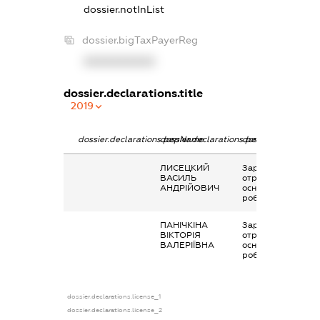
dossier.notInList
dossier.bigTaxPayerReg
XXXXXXXXXX
dossier.declarations.title
2019
dossier.declarations.pepName
dossier.declarations.personName
dossier.declaratio
ЛИСЕЦКИЙ
Заробітна плата
ВАСИЛЬ
отримана за
АНДРІЙОВИЧ
основним місцем
роботи
ПАНІЧКІНА
Заробітна плата
ВІКТОРІЯ
отримана за
ВАЛЕРІЇВНА
основним місцем
роботи
dossier.declarations.license_1
dossier.declarations.license_2