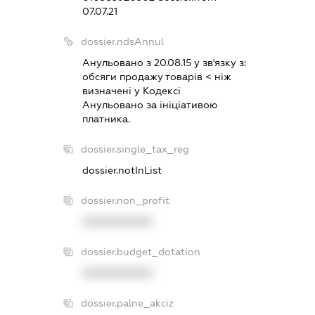
07.07.21
dossier.ndsAnnul
Анульовано з 20.08.15 у зв'язку з:
обсяги продажу товарiв < нiж
визначенi у Кодексi
Анульовано за iнiцiативою
платника.
dossier.single_tax_reg
dossier.notInList
dossier.non_profit
XXXXXXXXXX
dossier.budget_dotation
XXXXXXXXXX
dossier.palne_akciz