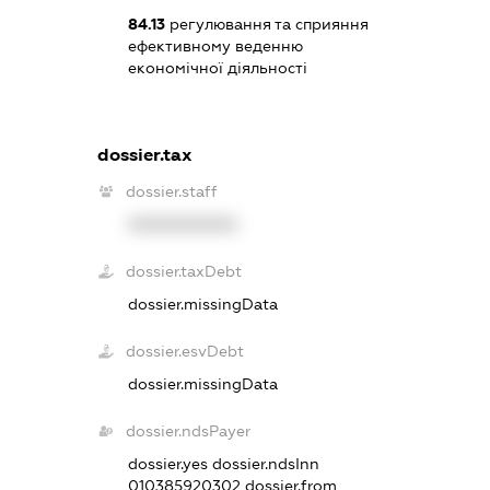
84.13
регулювання та сприяння
ефективному веденню
економічної діяльності
dossier.tax
dossier.staff
XXXXXXXXXX
dossier.taxDebt
dossier.missingData
dossier.esvDebt
dossier.missingData
dossier.ndsPayer
dossier.yes
dossier.ndsInn
010385920302
dossier.from