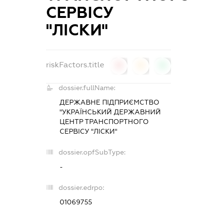
СЕРВІСУ
"ЛІСКИ"
riskFactors.title
0
0
0
dossier.fullName:
ДЕРЖАВНЕ ПІДПРИЄМСТВО
"УКРАЇНСЬКИЙ ДЕРЖАВНИЙ
ЦЕНТР ТРАНСПОРТНОГО
СЕРВІСУ "ЛІСКИ"
dossier.opfSubType:
-
dossier.edrpo:
01069755