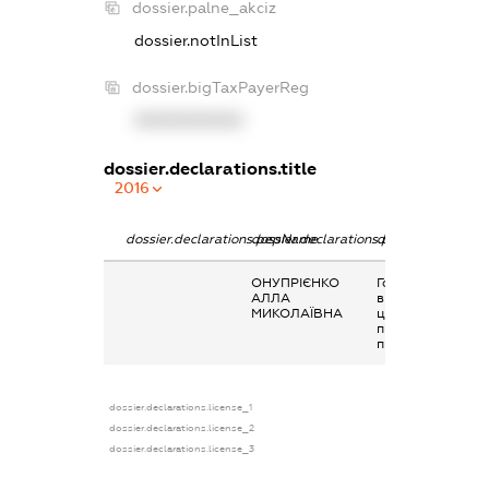
dossier.palne_akciz
dossier.notInList
dossier.bigTaxPayerReg
XXXXXXXXXX
dossier.declarations.title
2016
dossier.declarations.pepName
dossier.declarations.personName
dossier.declarati
ОНУПРІЄНКО
Гонорари та інші
АЛЛА
виплати згідно з
МИКОЛАЇВНА
цивільно-
правовим
правочинами
dossier.declarations.license_1
dossier.declarations.license_2
dossier.declarations.license_3