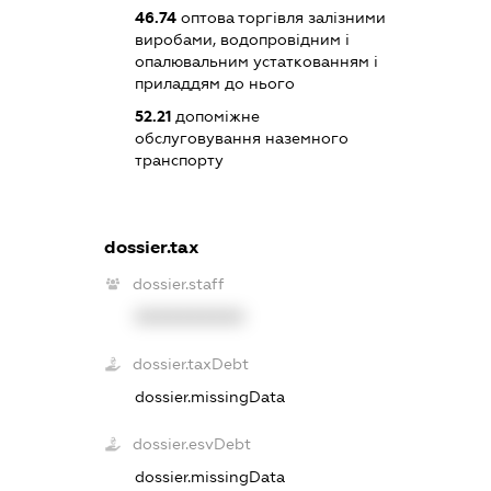
46.74
оптова торгівля залізними
виробами, водопровідним і
опалювальним устаткованням і
приладдям до нього
52.21
допоміжне
обслуговування наземного
транспорту
dossier.tax
dossier.staff
XXXXXXXXXX
dossier.taxDebt
dossier.missingData
dossier.esvDebt
dossier.missingData