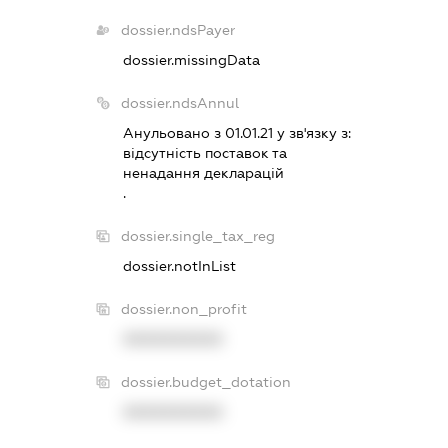
dossier.ndsPayer
dossier.missingData
dossier.ndsAnnul
Анульовано з 01.01.21 у зв'язку з:
вiдсутнiсть поставок та
ненадання декларацiй
.
dossier.single_tax_reg
dossier.notInList
dossier.non_profit
XXXXXXXXXX
dossier.budget_dotation
XXXXXXXXXX