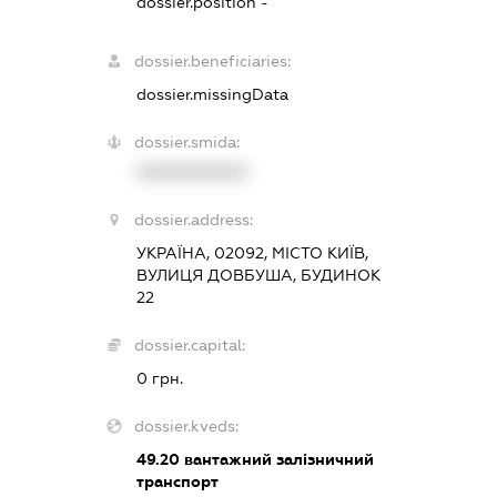
dossier.position -
dossier.beneficiaries:
dossier.missingData
dossier.smida:
XXXXXXXXXX
dossier.address:
УКРАЇНА, 02092, МІСТО КИЇВ,
ВУЛИЦЯ ДОВБУША, БУДИНОК
22
dossier.capital:
0 грн.
dossier.kveds:
49.20
вантажний залізничний
транспорт