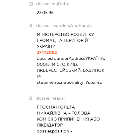
dossier.regDate:
23.05.95
dossier.foundersAndBenef:
МІНІСТЕРСТВО РОЗВИТКУ
ГРОМАД ТА ТЕРИТОРІЙ
УКРАЇНИ
37472062
dossier.founderAddress
УКРАЇНА,
00015, МІСТО КИЇВ,
ПР.БЕРЕСТЕЙСЬКИЙ, БУДИНОК
14
statements.nationality:
Україна
dossier.heads:
ГРОСМАН ОЛЬГА
МИХАЙЛІВНА
-
ГОЛОВА
КОМІСІЇ З ПРИПИНЕННЯ АБО
ЛІКВІДАТОР
dossier.position -