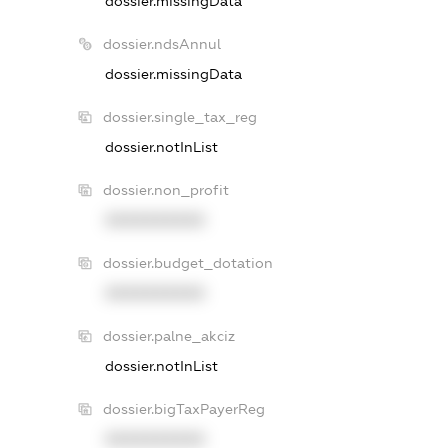
dossier.missingData
dossier.ndsAnnul
dossier.missingData
dossier.single_tax_reg
dossier.notInList
dossier.non_profit
XXXXXXXXXX
dossier.budget_dotation
XXXXXXXXXX
dossier.palne_akciz
dossier.notInList
dossier.bigTaxPayerReg
XXXXXXXXXX