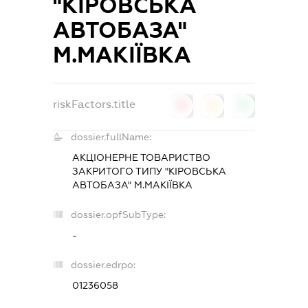
"КІРОВСЬКА
АВТОБАЗА"
М.МАКІЇВКА
riskFactors.title
0
0
0
dossier.fullName:
АКЦІОНЕРНЕ ТОВАРИСТВО
ЗАКРИТОГО ТИПУ "КІРОВСЬКА
АВТОБАЗА" М.МАКІЇВКА
dossier.opfSubType:
-
dossier.edrpo:
01236058