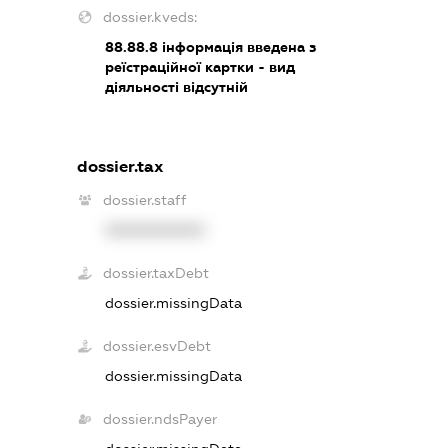
dossier.kveds:
88.88.8
інформація введена з
реїстраційної картки - вид
діяльності відсутній
dossier.tax
dossier.staff
XXXXXXXXXX
dossier.taxDebt
dossier.missingData
dossier.esvDebt
dossier.missingData
dossier.ndsPayer