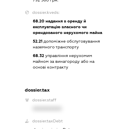
792 360 грн.
dossier.kveds:
68.20
надання в оренду й
експлуатацію власного чи
орендованого нерухомого майна
52.21
допоміжне обслуговування
наземного транспорту
68.32
управління нерухомим
майном за винагороду або на
основі контракту
dossier.tax
dossier.staff
XXXXXXXXXX
dossier.taxDebt