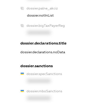
dossier.palne_akciz
dossier.notInList
dossier.bigTaxPayerReg
XXXXXXXXXX
dossier.declarations.title
dossier.declarations.noData
dossier.sanctions
dossier.specSanctions
XXXXXXXXXX
dossier.rnboSanctions
XXXXXXXXXX