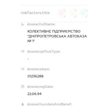
riskFactors.title
0
0
0
dossier.fullName:
КОЛЕКТИВНЕ ПІДПРИЄМСТВО
"ДНІПРОПЕТРОВСЬКА АВТОБАЗА
№ 1"
dossier.opfSubType:
-
dossier.edrpo:
01236288
dossier.regDate:
22.06.94
dossier.foundersAndBenef: