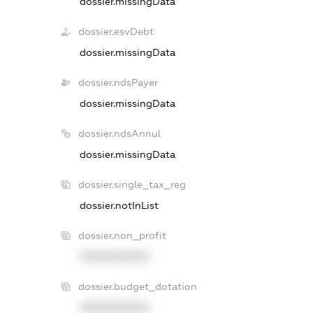
dossier.missingData
dossier.esvDebt
dossier.missingData
dossier.ndsPayer
dossier.missingData
dossier.ndsAnnul
dossier.missingData
dossier.single_tax_reg
dossier.notInList
dossier.non_profit
XXXXXXXXXX
dossier.budget_dotation
XXXXXXXXXX