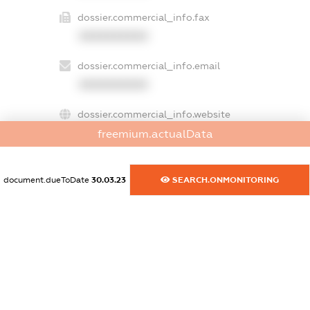
dossier.commercial_info.fax
XXXXXXXXXX
dossier.commercial_info.email
XXXXXXXXXX
dossier.commercial_info.website
XXXXXXXXXX
freemium.actualData
dossier.commercial_info.activity
document.dueToDate
30.03.23
SEARCH.ONMONITORING
XXXXXXXXXX
freemium.exampleText_1
freemium.exampleText_2
freemium.anonymousPerSearch2
FREEMIUM.DETAILS