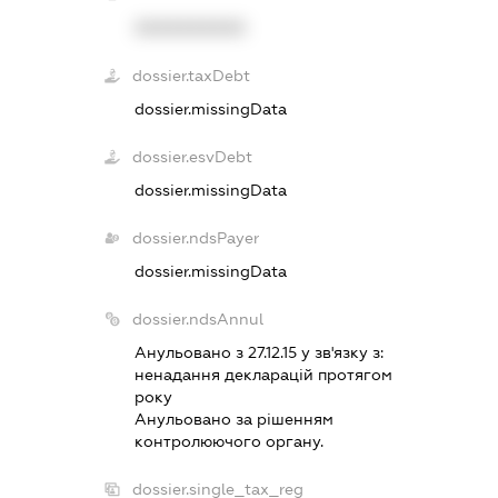
XXXXXXXXXX
dossier.taxDebt
dossier.missingData
dossier.esvDebt
dossier.missingData
dossier.ndsPayer
dossier.missingData
dossier.ndsAnnul
Анульовано з 27.12.15 у зв'язку з:
ненадання декларацiй протягом
року
Анульовано за рiшенням
контролюючого органу.
dossier.single_tax_reg