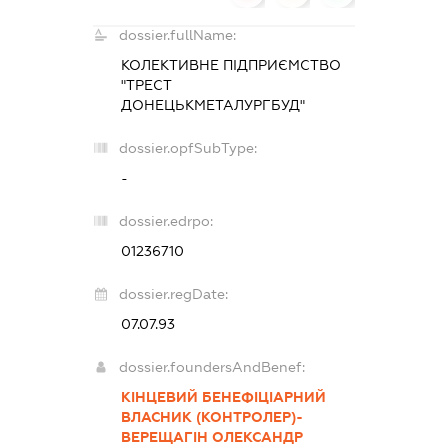
dossier.fullName:
КОЛЕКТИВНЕ ПІДПРИЄМСТВО
"ТРЕСТ
ДОНЕЦЬКМЕТАЛУРГБУД"
dossier.opfSubType:
-
dossier.edrpo:
01236710
dossier.regDate:
07.07.93
dossier.foundersAndBenef:
КІНЦЕВИЙ БЕНЕФІЦІАРНИЙ
ВЛАСНИК (КОНТРОЛЕР)-
ВЕРЕЩАГІН ОЛЕКСАНДР