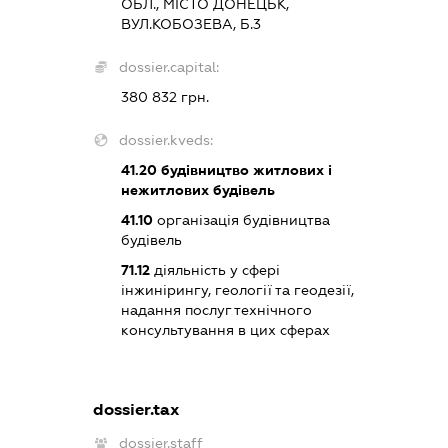
ОБЛ., МІСТО ДОНЕЦЬК,
ВУЛ.КОБОЗЕВА, Б.3
dossier.capital:
380 832 грн.
dossier.kveds:
41.20
будівництво житлових і
нежитлових будівель
41.10
організація будівництва
будівель
71.12
діяльність у сфері
інжинірингу, геології та геодезії,
надання послуг технічного
консультування в цих сферах
dossier.tax
dossier.staff