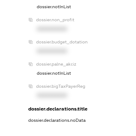
dossier.notInList
dossier.non_profit
XXXXXXXXXX
dossier.budget_dotation
XXXXXXXXXX
dossier.palne_akciz
dossier.notInList
dossier.bigTaxPayerReg
XXXXXXXXXX
dossier.declarations.title
dossier.declarations.noData