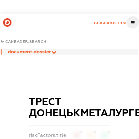
CAHEADER.GETTEST
CAHEADER.SEARCH
document.dossier
ТРЕСТ
ДОНЕЦЬКМЕТАЛУРГ
riskFactors.title
0
0
0