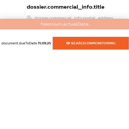
dossier.commercial_info.title
dossier.commercial_info.postal_address
freemium.actualData
XXXXXXXXXX
dossier.commercial_info.phone
document.dueToDate
11.09.25
SEARCH.ONMONITORING
XXXXXXXXXX
dossier.commercial_info.fax
XXXXXXXXXX
dossier.commercial_info.email
XXXXXXXXXX
dossier.commercial_info.website
XXXXXXXXXX
dossier.commercial_info.activity
XXXXXXXXXX