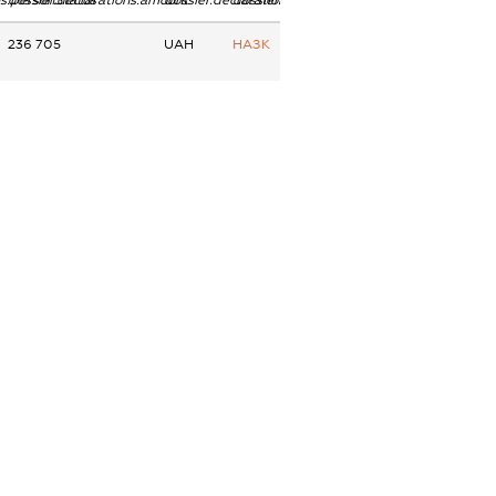
ns.personStatus
dossier.declarations.amount
dossier.declarations.currency
dossier.declarations.source
236 705
UAH
НАЗК