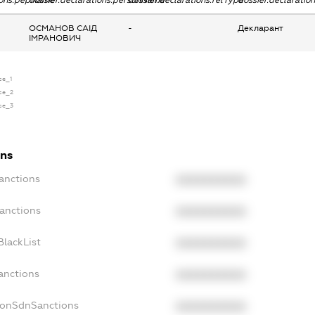
tions.pepName
dossier.declarations.personName
dossier.declarations.relType
dossier.declaratio
ОСМАНОВ САІД
-
Декларант
ІМРАНОВИЧ
se_1
nse_2
nse_3
ons
anctions
XXXXXXXXXX
Sanctions
XXXXXXXXXX
BlackList
XXXXXXXXXX
anctions
XXXXXXXXXX
NonSdnSanctions
XXXXXXXXXX