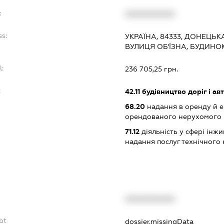
:
XXXXXXXXXX
ss:
УКРАЇНА, 84333, ДОНЕЦЬК
ВУЛИЦЯ ОБ'ЇЗНА, БУДИНОК
l:
236 705,25 грн.
:
42.11
будівництво доріг і ав
68.20
надання в оренду й е
орендованого нерухомого
71.12
діяльність у сфері інжин
надання послуг технічного
XXXXXXXXXX
bt
dossier.missingData