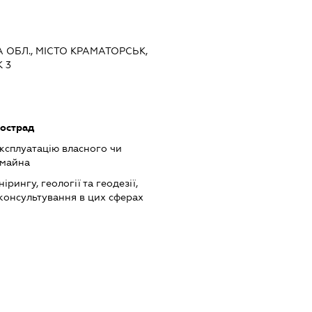
А ОБЛ., МІСТО КРАМАТОРСЬК,
 3
тострад
ксплуатацію власного чи
 майна
ірингу, геології та геодезії,
 консультування в цих сферах