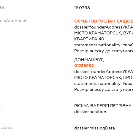
te:
16.07.98
dersAndBenef:
ОСМАНОВ РУСЛАН САІДО
dossier.founderAddress
УКРА
МІСТО КРАМАТОРСЬК, ВУЛ
КВАРТИРА 40
statements.nationality:
Укра
Розмір внеску до статутног
ДОНМАШБУД
01236992
dossier.founderAddress
УКРА
МІСТО КРАМАТОРСЬК, ПРО
statements.nationality:
Укра
Розмір внеску до статутног
:
РІСКУА ВАЛЕРІЯ ПЕТРІВНА
dossier.position -
ciaries:
dossier.missingData