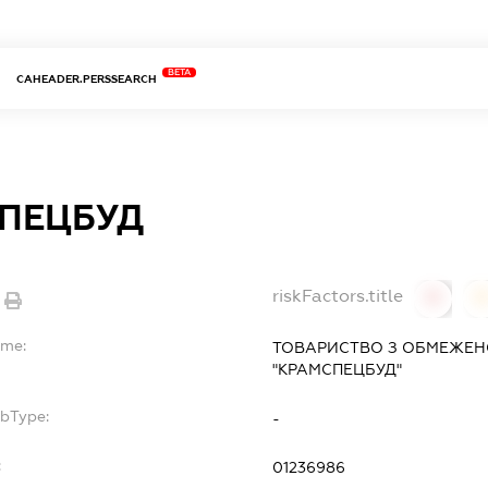
BETA
CAHEADER.PERSSEARCH
ПЕЦБУД
riskFactors.title
0
ame:
ТОВАРИСТВО З ОБМЕЖЕН
"КРАМСПЕЦБУД"
ubType:
-
:
01236986