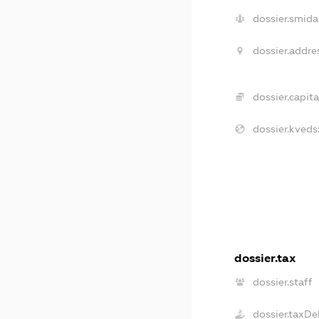
dossier.smida
dossier.addre
dossier.capita
dossier.kveds
dossier.tax
dossier.staff
dossier.taxDe