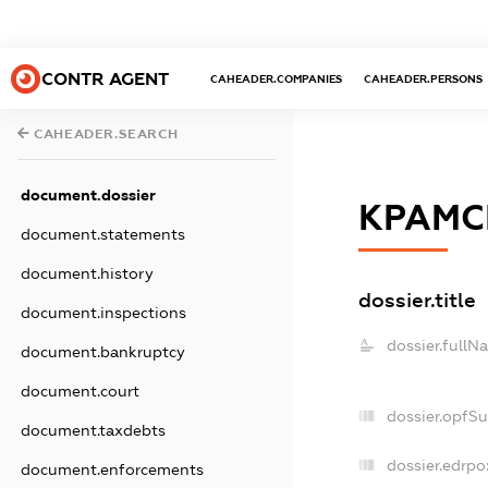
CONTR AGENT
CAHEADER.COMPANIES
CAHEADER.PERSONS
CAHEADER.SEARCH
document.dossier
КРАМС
document.statements
document.history
dossier.title
document.inspections
dossier.fullN
document.bankruptcy
document.court
dossier.opfS
document.taxdebts
dossier.edrpo
document.enforcements