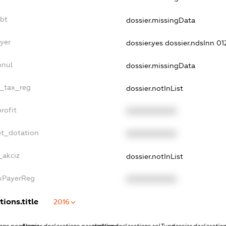
ebt
dossier.missingData
yer
dossier.yes
dossier.ndsInn 0
nnul
dossier.missingData
e_tax_reg
dossier.notInList
rofit
XXXXXXXXXX
et_dotation
XXXXXXXXXX
_akciz
dossier.notInList
axPayerReg
XXXXXXXXXX
tions.title
2016