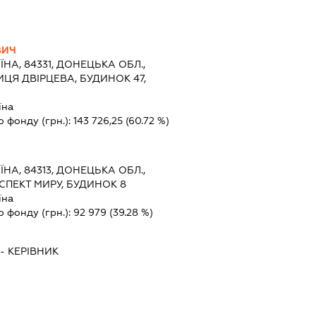
ВИЧ
ЇНА, 84331, ДОНЕЦЬКА ОБЛ.,
ИЦЯ ДВІРЦЕВА, БУДИНОК 47,
їна
о фонду (грн.):
143 726,25
(60.72 %)
ЇНА, 84313, ДОНЕЦЬКА ОБЛ.,
СПЕКТ МИРУ, БУДИНОК 8
їна
о фонду (грн.):
92 979
(39.28 %)
-
КЕРІВНИК