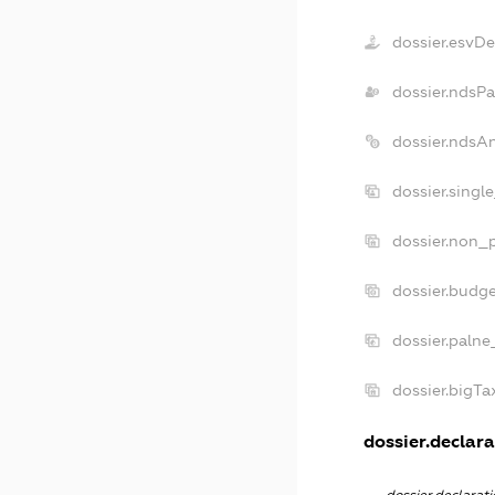
dossier.esvD
dossier.ndsPa
dossier.ndsA
dossier.singl
dossier.non_p
dossier.budg
dossier.palne
dossier.bigT
dossier.declara