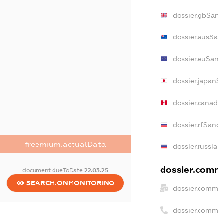
dossier.gbSa
dossier.ausSa
dossier.euSan
dossier.japan
dossier.cana
dossier.rfSan
freemium.actualData
dossier.russi
dossier.comm
document.dueToDate
22.03.25
SEARCH.ONMONITORING
dossier.comm
dossier.comm