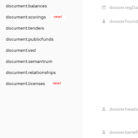
document.balances
dossier.regDa
document.scorings
new!
dossier.foun
document.tenders
document.publicfunds
document.ved
document.semantrum
document.relationships
document.licenses
new!
dossier.heads
dossier.benefi