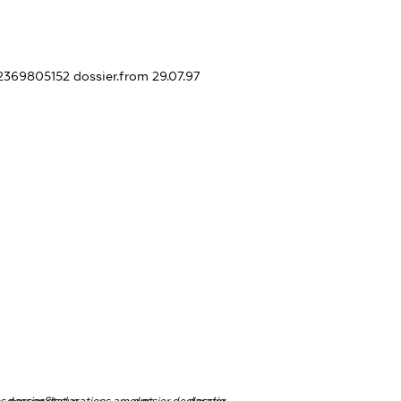
12369805152
dossier.from 29.07.97