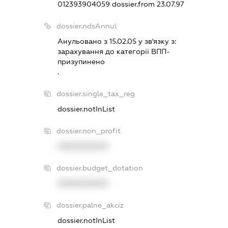
012393904059
dossier.from 23.07.97
dossier.ndsAnnul
Анульовано з 15.02.05 у зв'язку з:
зарахування до категорiї ВПП-
призупинено
.
dossier.single_tax_reg
dossier.notInList
dossier.non_profit
XXXXXXXXXX
dossier.budget_dotation
XXXXXXXXXX
dossier.palne_akciz
dossier.notInList