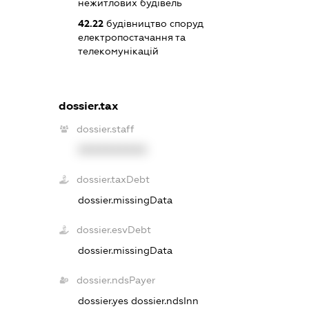
нежитлових будівель
42.22
будівництво споруд
електропостачання та
телекомунікацій
dossier.tax
dossier.staff
XXXXXXXXXX
dossier.taxDebt
dossier.missingData
dossier.esvDebt
dossier.missingData
dossier.ndsPayer
dossier.yes
dossier.ndsInn