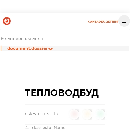
CAHEADER.GETTEST
CAHEADER.SEARCH
document.dossier
ТЕПЛОВОДБУД
riskFactors.title
0
0
0
dossier.fullName: