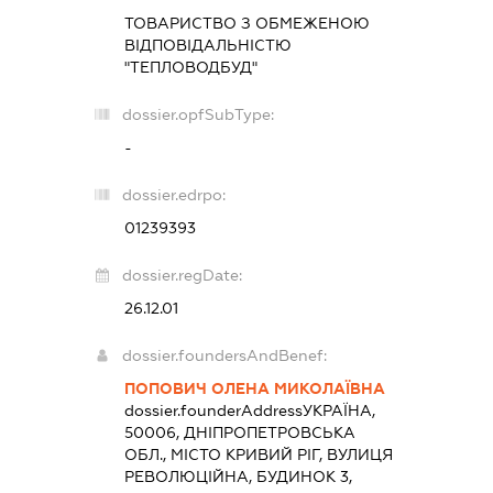
ТОВАРИСТВО З ОБМЕЖЕНОЮ
ВІДПОВІДАЛЬНІСТЮ
"ТЕПЛОВОДБУД"
dossier.opfSubType:
-
dossier.edrpo:
01239393
dossier.regDate:
26.12.01
dossier.foundersAndBenef:
ПОПОВИЧ ОЛЕНА МИКОЛАЇВНА
dossier.founderAddress
УКРАЇНА,
50006, ДНІПРОПЕТРОВСЬКА
ОБЛ., МІСТО КРИВИЙ РІГ, ВУЛИЦЯ
РЕВОЛЮЦІЙНА, БУДИНОК 3,