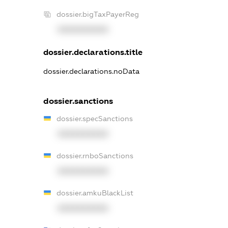
dossier.bigTaxPayerReg
XXXXXXXXXX
dossier.declarations.title
dossier.declarations.noData
dossier.sanctions
dossier.specSanctions
XXXXXXXXXX
dossier.rnboSanctions
XXXXXXXXXX
dossier.amkuBlackList
XXXXXXXXXX