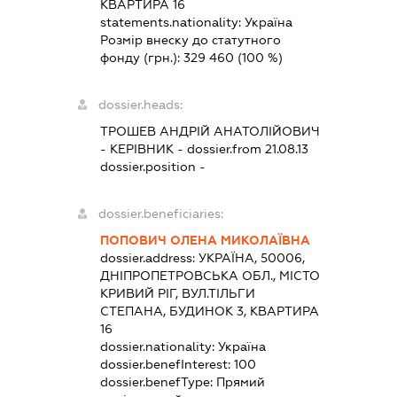
КВАРТИРА 16
statements.nationality:
Україна
Розмір внеску до статутного
фонду (грн.):
329 460
(100 %)
dossier.heads:
ТРОШЕВ АНДРІЙ АНАТОЛІЙОВИЧ
-
КЕРІВНИК
- dossier.from 21.08.13
dossier.position -
dossier.beneficiaries:
ПОПОВИЧ ОЛЕНА МИКОЛАЇВНА
dossier.address:
УКРАЇНА, 50006,
ДНІПРОПЕТРОВСЬКА ОБЛ., МІСТО
КРИВИЙ РІГ, ВУЛ.ТІЛЬГИ
СТЕПАНА, БУДИНОК 3, КВАРТИРА
16
dossier.nationality:
Україна
dossier.benefInterest:
100
dossier.benefType:
Прямий