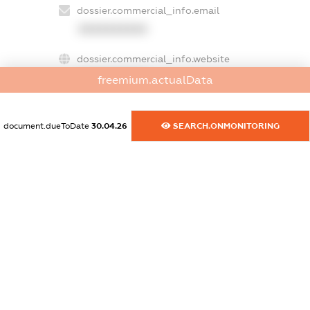
dossier.commercial_info.email
XXXXXXXXXX
dossier.commercial_info.website
XXXXXXXXXX
freemium.actualData
dossier.commercial_info.activity
XXXXXXXXXX
document.dueToDate
30.04.26
SEARCH.ONMONITORING
freemium.exampleText_1
freemium.exampleText_2
freemium.anonymousPerSearch2
FREEMIUM.DETAILS
FREEMIUM.REGISTER