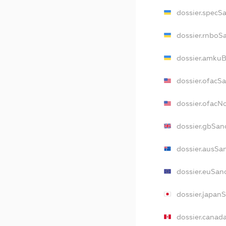
dossier.specS
dossier.rnboS
dossier.amkuB
dossier.ofacS
dossier.ofac
dossier.gbSan
dossier.ausSa
dossier.euSan
dossier.japan
dossier.canad