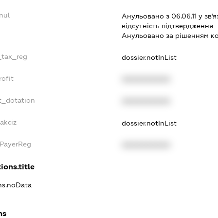
nul
Анульовано з 06.06.11 у зв'я
вiдсутнiсть пiдтвердження
Анульовано за рiшенням к
e_tax_reg
dossier.notInList
rofit
XXXXXXXXXX
t_dotation
XXXXXXXXXX
akciz
dossier.notInList
xPayerReg
XXXXXXXXXX
ions.title
ons.noData
ns