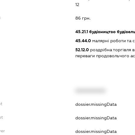
12
:
86 грн.
45.21.1
будівництво будівел
45.44.0
малярні роботи та с
52.12.0
роздрібна торгівля в
переваги продовольчого а
XXXXXXXXXX
bt
dossier.missingData
bt
dossier.missingData
yer
dossier.missingData