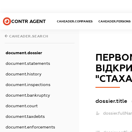
CONTR AGENT
CAHEADER.COMPANIES
CAHEADER.PERSONS
CAHEADER.SEARCH
document.dossier
ПЕРВО
document.statements
ВІДКР
document.history
"СТАХ
document.inspections
document.bankruptcy
dossier.title
document.court
dossier.fullNa
document.taxdebts
document.enforcements