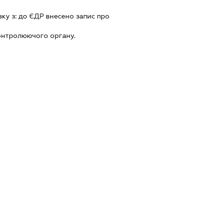
зку з:
до ЄДР внесено запис про
онтролюючого органу.