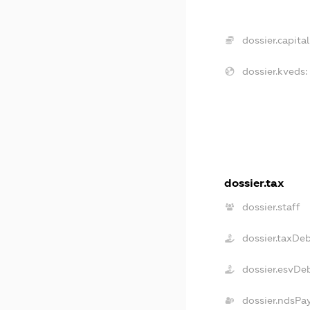
dossier.capital
dossier.kveds:
dossier.tax
dossier.staff
dossier.taxDe
dossier.esvDe
dossier.ndsPa