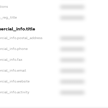
tions
XXXXXXXXXX
n_reg_title
XXXXXXXXXX
rcial_info.title
rcial_info.postal_address
XXXXXXXXXX
rcial_info.phone
XXXXXXXXXX
rcial_info.fax
XXXXXXXXXX
rcial_info.email
XXXXXXXXXX
rcial_info.website
XXXXXXXXXX
cial_info.activity
XXXXXXXXXX