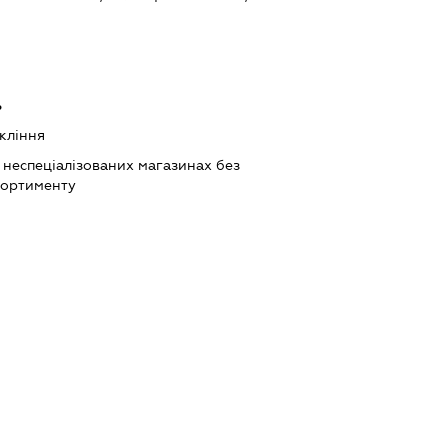
ь
кління
 неспеціалізованих магазинах без
сортименту