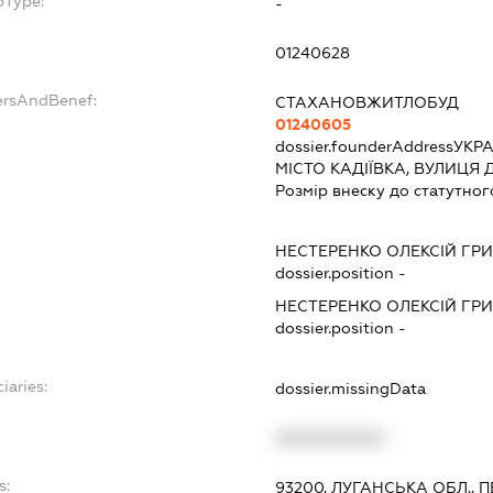
bType:
-
01240628
ersAndBenef:
СТАХАНОВЖИТЛОБУД
01240605
dossier.founderAddress
УКРА
МІСТО КАДІЇВКА, ВУЛИЦЯ
Розмір внеску до статутног
НЕСТЕРЕНКО ОЛЕКСІЙ ГР
dossier.position -
НЕСТЕРЕНКО ОЛЕКСІЙ ГР
dossier.position -
iaries:
dossier.missingData
XXXXXXXXXX
s:
93200, ЛУГАНСЬКА ОБЛ., 