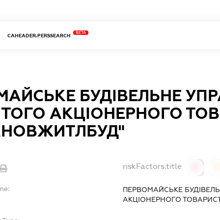
BETA
CAHEADER.PERSSEARCH
МАЙСЬКЕ БУДІВЕЛЬНЕ УПР
ИТОГО АКЦІОНЕРНОГО ТО
АНОВЖИТЛБУД"
riskFactors.title
0
0
me:
ПЕРВОМАЙСЬКЕ БУДІВЕЛЬ
АКЦІОНЕРНОГО ТОВАРИС