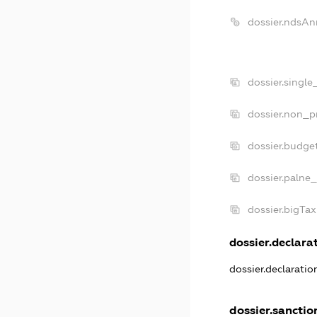
dossier.ndsAn
dossier.singl
dossier.non_p
dossier.budge
dossier.palne_
dossier.bigTa
dossier.declarat
dossier.declarati
dossier.sanctio