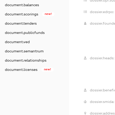
dossier.opfSu
document.balances
dossier.edrpo:
document.scorings
new!
document.tenders
dossier.found
document.publicfunds
document.ved
document.semantrum
dossier.heads:
document.relationships
document.licenses
new!
dossier.benefic
dossier.smida:
dossier.addres