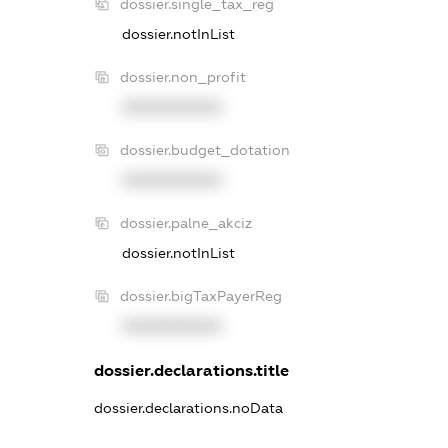
dossier.single_tax_reg
dossier.notInList
dossier.non_profit
XXXXXXXXXX
dossier.budget_dotation
XXXXXXXXXX
dossier.palne_akciz
dossier.notInList
dossier.bigTaxPayerReg
XXXXXXXXXX
dossier.declarations.title
dossier.declarations.noData