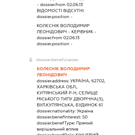
- dossier.from 02.06.13
ВІДОМОСТІ ВІДСУТНІ
dossier.position -
КОЛЄСНІК ВОЛОДИМИР
ЛЕОНІДОВИЧ
-
КЕРІВНИК
-
dossier.from 02.06.13
dossier.position -
dossier.beneficiaries:
КОЛЄСНІК ВОЛОДИМИР
ЛЕОНІДОВИЧ
dossier.address:
УКРАЇНА, 62702,
ХАРКІВСЬКА ОБЛ.,
КУП'ЯНСЬКИЙ Р-Н, СЕЛИЩЕ
МІСЬКОГО ТИПУ ДВОРІЧНА(З),
ВУЛ.КУП'ЯНСЬКА, БУДИНОК 61
dossier.nationality:
Україна
dossier.benefInterest:
50
dossier.benefType:
Прямий
вирішальний вплив