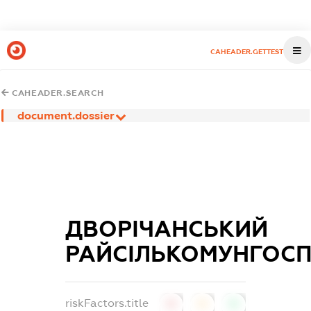
CAHEADER.GETTEST
CAHEADER.SEARCH
document.dossier
ДВОРІЧАНСЬКИЙ
РАЙСІЛЬКОМУНГОС
riskFactors.title
0
0
0