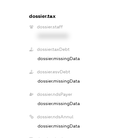
dossier.tax
dossier.staff
XXXXXXXXXX
dossier.taxDebt
dossier.missingData
dossier.esvDebt
dossier.missingData
dossier.ndsPayer
dossier.missingData
dossier.ndsAnnul
dossier.missingData