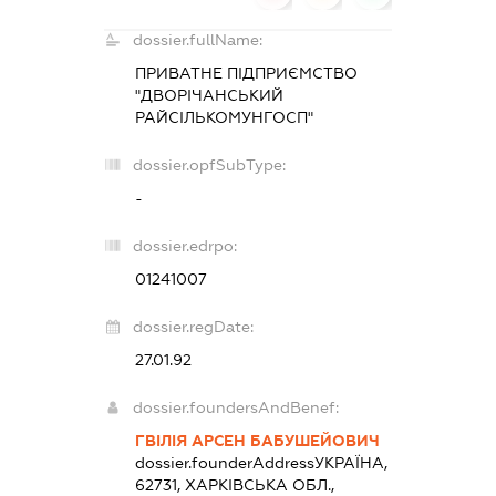
dossier.fullName:
ПРИВАТНЕ ПІДПРИЄМСТВО
"ДВОРІЧАНСЬКИЙ
РАЙСІЛЬКОМУНГОСП"
dossier.opfSubType:
-
dossier.edrpo:
01241007
dossier.regDate:
27.01.92
dossier.foundersAndBenef:
ГВІЛІЯ АРСЕН БАБУШЕЙОВИЧ
dossier.founderAddress
УКРАЇНА,
62731, ХАРКІВСЬКА ОБЛ.,