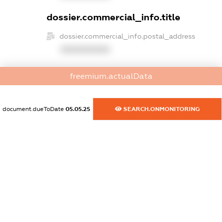
dossier.commercial_info.title
dossier.commercial_info.postal_address
XXXXXXXXXX
dossier.commercial_info.phone
freemium.actualData
XXXXXXXXXX
dossier.commercial_info.fax
document.dueToDate
05.05.25
SEARCH.ONMONITORING
XXXXXXXXXX
dossier.commercial_info.email
XXXXXXXXXX
dossier.commercial_info.website
XXXXXXXXXX
dossier.commercial_info.activity