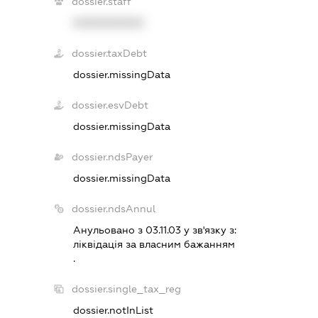
dossier.staff
XXXXXXXXXX
dossier.taxDebt
dossier.missingData
dossier.esvDebt
dossier.missingData
dossier.ndsPayer
dossier.missingData
dossier.ndsAnnul
Анульовано з 03.11.03 у зв'язку з:
лiквiдацiя за власним бажанням
.
dossier.single_tax_reg
dossier.notInList