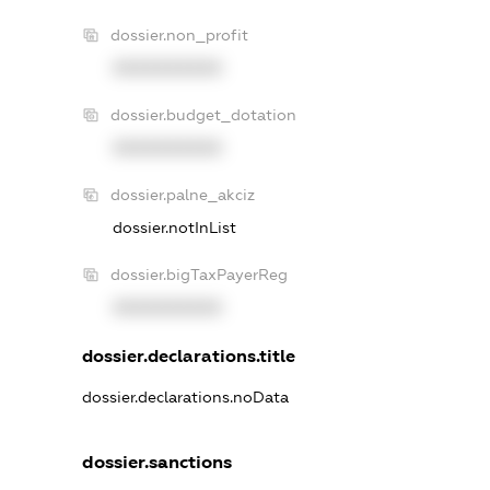
dossier.non_profit
XXXXXXXXXX
dossier.budget_dotation
XXXXXXXXXX
dossier.palne_akciz
dossier.notInList
dossier.bigTaxPayerReg
XXXXXXXXXX
dossier.declarations.title
dossier.declarations.noData
dossier.sanctions