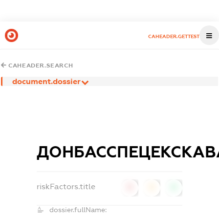
CAHEADER.GETTEST
CAHEADER.SEARCH
document.dossier
ДОНБАССПЕЦЕКСКАВ
riskFactors.title
0
0
0
dossier.fullName: