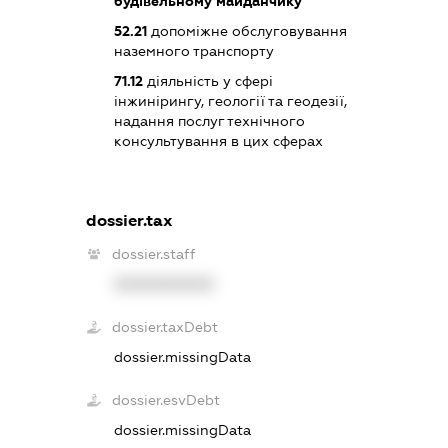
будівельному майданчику
52.21
допоміжне обслуговування
наземного транспорту
71.12
діяльність у сфері
інжинірингу, геології та геодезії,
надання послуг технічного
консультування в цих сферах
dossier.tax
dossier.staff
XXXXXXXXXX
dossier.taxDebt
dossier.missingData
dossier.esvDebt
dossier.missingData