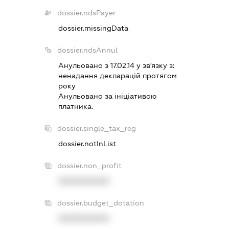
dossier.ndsPayer
dossier.missingData
dossier.ndsAnnul
Анульовано з 17.02.14 у зв'язку з:
ненадання декларацiй протягом
року
Анульовано за iнiцiативою
платника.
dossier.single_tax_reg
dossier.notInList
dossier.non_profit
XXXXXXXXXX
dossier.budget_dotation
XXXXXXXXXX