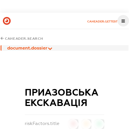
CAHEADER.GETTEST
CAHEADER.SEARCH
document.dossier
ПРИАЗОВСЬКА
ЕКСКАВАЦІЯ
riskFactors.title
0
0
0