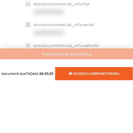
dossier.commercial_info.fax
XXXXXXXXXX
dossier.commercial_info.email
XXXXXXXXXX
dossier.commercial_info.website
XXXXXXXXXX
freemium.actualData
dossier.commercial_info.activity
document.dueToDate
26.10.25
SEARCH.ONMONITORING
XXXXXXXXXX
freemium.exampleText_1
freemium.exampleText_2
freemium.anonymousPerSearch2
FREEMIUM.DETAILS
FREEMIUM.REGISTER