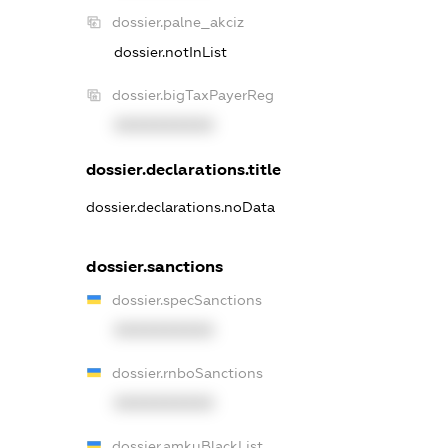
dossier.palne_akciz
dossier.notInList
dossier.bigTaxPayerReg
XXXXXXXXXX
dossier.declarations.title
dossier.declarations.noData
dossier.sanctions
dossier.specSanctions
XXXXXXXXXX
dossier.rnboSanctions
XXXXXXXXXX
dossier.amkuBlackList