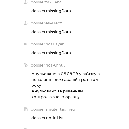
dossier.taxDebt
dossier.missingData
dossier.esvDebt
dossier.missingData
dossier.ndsPayer
dossier.missingData
dossier.ndsAnnul
Анульовано з 06.09.09 у зв'язку з:
ненадання декларацiй протягом
року
Анульовано за рiшенням
контролюючого органу.
dossier.single_tax_reg
dossier.notInList