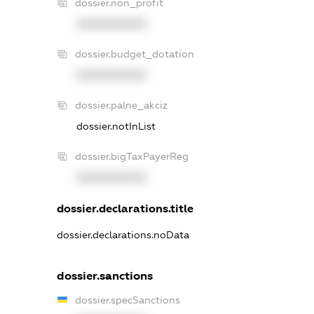
dossier.non_profit
XXXXXXXXXX
dossier.budget_dotation
XXXXXXXXXX
dossier.palne_akciz
dossier.notInList
dossier.bigTaxPayerReg
XXXXXXXXXX
dossier.declarations.title
dossier.declarations.noData
dossier.sanctions
dossier.specSanctions