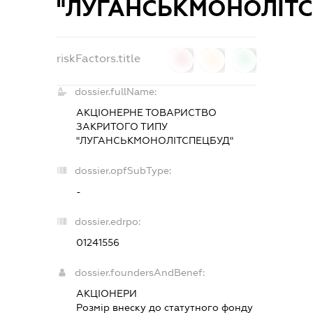
"ЛУГАНСЬКМОНОЛІТС
riskFactors.title
0
0
0
dossier.fullName:
АКЦІОНЕРНЕ ТОВАРИСТВО
ЗАКРИТОГО ТИПУ
"ЛУГАНСЬКМОНОЛІТСПЕЦБУД"
dossier.opfSubType:
-
dossier.edrpo:
01241556
dossier.foundersAndBenef:
АКЦІОНЕРИ
Розмір внеску до статутного фонду