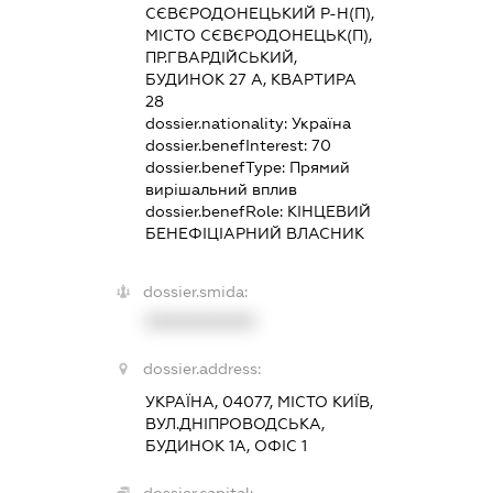
СЄВЄРОДОНЕЦЬКИЙ Р-Н(П),
МІСТО СЄВЄРОДОНЕЦЬК(П),
ПР.ГВАРДІЙСЬКИЙ,
БУДИНОК 27 А, КВАРТИРА
28
dossier.nationality:
Україна
dossier.benefInterest:
70
dossier.benefType:
Прямий
вирішальний вплив
dossier.benefRole:
КІНЦЕВИЙ
БЕНЕФІЦІАРНИЙ ВЛАСНИК
dossier.smida:
XXXXXXXXXX
dossier.address:
УКРАЇНА, 04077, МІСТО КИЇВ,
ВУЛ.ДНІПРОВОДСЬКА,
БУДИНОК 1А, ОФІС 1