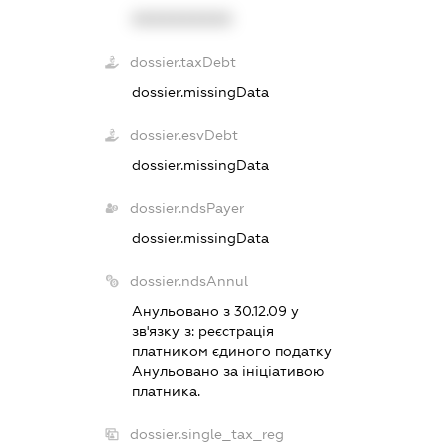
XXXXXXXXXX
dossier.taxDebt
dossier.missingData
dossier.esvDebt
dossier.missingData
dossier.ndsPayer
dossier.missingData
dossier.ndsAnnul
Анульовано з 30.12.09 у
зв'язку з:
реєстрацiя
платником єдиного податку
Анульовано за iнiцiативою
платника.
dossier.single_tax_reg