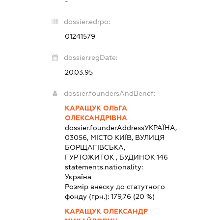
-
dossier.edrpo:
01241579
dossier.regDate:
20.03.95
dossier.foundersAndBenef:
КАРАЩУК ОЛЬГА
ОЛЕКСАНДРІВНА
dossier.founderAddress
УКРАЇНА,
03056, МІСТО КИЇВ, ВУЛИЦЯ
БОРЩАГІВСЬКА,
ГУРТОЖИТОК , БУДИНОК 146
statements.nationality:
Україна
Розмір внеску до статутного
фонду (грн.):
179,76
(20 %)
КАРАЩУК ОЛЕКСАНДР