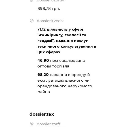
dossier.capital:
898,78 грн.
dossier.kveds:
71.12
діяльність у сфері
інжинірингу, геології та
геодезії, надання послуг
технічного консультування в
цих сферах
46.90
неспеціалізована
оптова торгівля
68.20
надання в оренду й
експлуатацію власного чи
орендованого нерухомого
майна
dossier.tax
dossier.staff