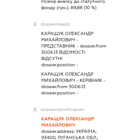
Розмір внеску до статутного
фонду (грн.):
89,88
(10 %)
dossier.heads:
КАРАЩУК ОЛЕКСАНДР
МИХАЙЛОВИЧ
-
ПРЕДСТАВНИК
- dossier.from
30.06.13
ВІДОМОСТІ
ВІДСУТНІ
dossier.position -
КАРАЩУК ОЛЕКСАНДР
МИХАЙЛОВИЧ
-
КЕРІВНИК
-
dossier.from 30.06.13
dossier.position -
dossier.beneficiaries:
КАРАЩУК ОЛЕКСАНДР
МИХАЙЛОВИЧ
dossier.address:
УКРАЇНА,
93400, ЛУГАНСЬКА ОБЛ.,