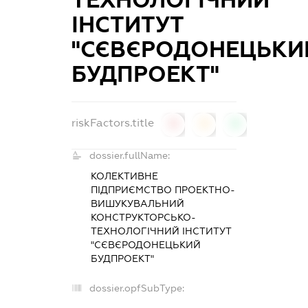
ІНСТИТУТ
"СЄВЄРОДОНЕЦЬКИ
БУДПРОЕКТ"
riskFactors.title
0
0
0
dossier.fullName:
КОЛЕКТИВНЕ
ПІДПРИЄМСТВО ПРОЕКТНО-
ВИШУКУВАЛЬНИЙ
КОНСТРУКТОРСЬКО-
ТЕХНОЛОГІЧНИЙ ІНСТИТУТ
"СЄВЄРОДОНЕЦЬКИЙ
БУДПРОЕКТ"
dossier.opfSubType: