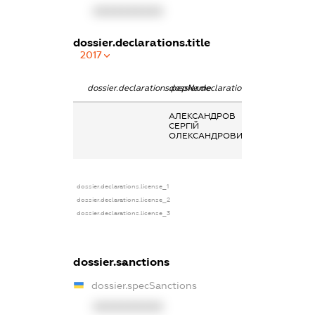
XXXXXXXXXX
dossier.declarations.title
2017
dossier.declarations.pepName
dossier.declarations.personName
dossier.declara
АЛЕКСАНДРОВ
Дохід від
СЕРГІЙ
зайняття
ОЛЕКСАНДРОВИЧ
підприємницьк
діяльністю
dossier.declarations.license_1
dossier.declarations.license_2
dossier.declarations.license_3
dossier.sanctions
dossier.specSanctions
XXXXXXXXXX