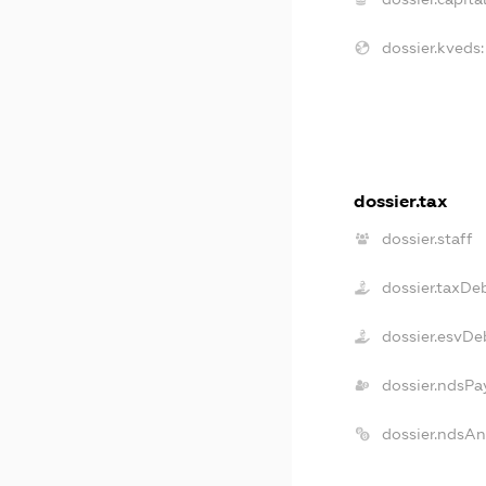
dossier.kveds:
dossier.tax
dossier.staff
dossier.taxDe
dossier.esvDe
dossier.ndsPa
dossier.ndsA