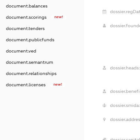
document.balances
dossier.regDat
document.scorings
new!
dossier.foun
document.tenders
document.publicfunds
document.ved
document.semantrum
dossier.heads:
document.relationships
document.licenses
new!
dossier.benefi
dossier.smida:
dossier.addres
dossier.capital