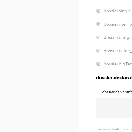
dossier.singl
dossier.non_p
dossier.budg
dossier.palne
dossier.bigTa
dossier.declarat
dossier.declarat
dossier.declarations.licen