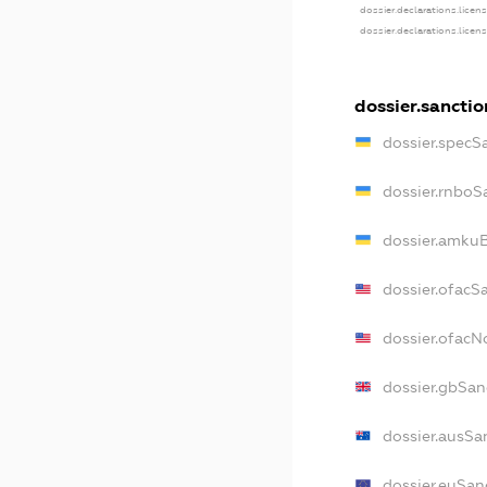
dossier.declarations.licen
dossier.declarations.licen
dossier.sanctio
dossier.specS
dossier.rnboS
dossier.amkuB
dossier.ofacS
dossier.ofac
dossier.gbSan
dossier.ausSa
dossier.euSan