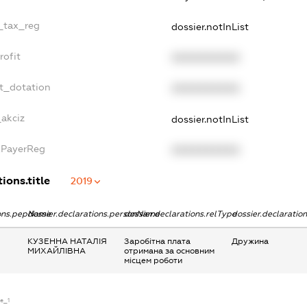
e_tax_reg
dossier.notInList
rofit
XXXXXXXXXX
et_dotation
XXXXXXXXXX
_akciz
dossier.notInList
xPayerReg
XXXXXXXXXX
ions.title
2019
ions.pepName
dossier.declarations.personName
dossier.declarations.relType
dossier.declaratio
КУЗЕННА НАТАЛІЯ
Заробітна плата
Дружина
МИХАЙЛІВНА
отримана за основним
місцем роботи
se_1