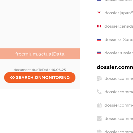
dossier.japan
dossier.canad
dossier.rfSan
dossier.russia
freemium.actualData
dossier.comme
document.dueToDate
16.06.25
SEARCH.ONMONITORING
dossier.comme
dossier.comme
dossier.comme
dossier.comme
dossier.comme