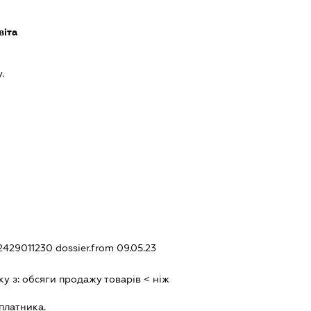
віта
.
12429011230
dossier.from 09.05.23
ку з:
обсяги продажу товарiв < нiж
платника.