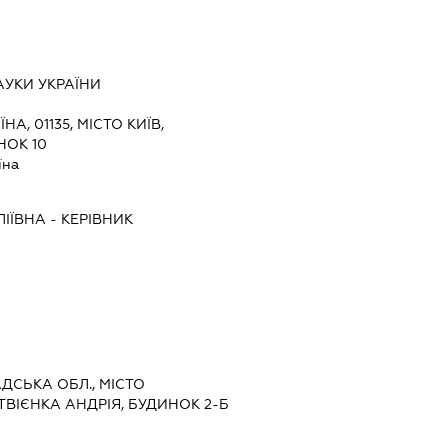
АУКИ УКРАЇНИ
ЇНА, 01135, МІСТО КИЇВ,
НОК 10
їна
ІЇВНА
-
КЕРІВНИК
АДСЬКА ОБЛ., МІСТО
ВІЄНКА АНДРІЯ, БУДИНОК 2-Б