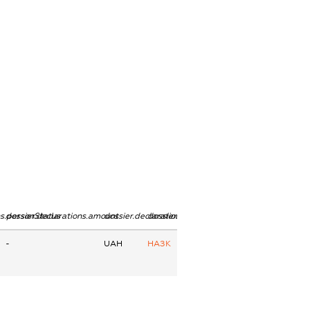
ns.personStatus
dossier.declarations.amount
dossier.declarations.currency
dossier.declarations.source
-
UAH
НАЗК