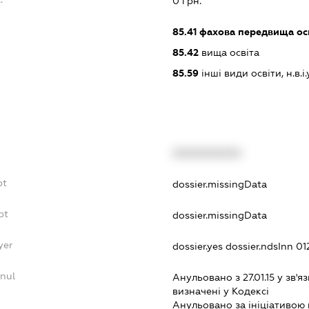
0 грн.
85.41
фахова передвища ос
85.42
вища освіта
85.59
інші види освіти, н.в.і.у
XXXXXXXXXX
bt
dossier.missingData
bt
dossier.missingData
yer
dossier.yes
dossier.ndsInn 0
nnul
Анульовано з 27.01.15 у зв'яз
визначенi у Кодексi
Анульовано за iнiцiативою 