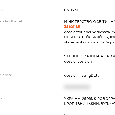
e:
05.03.30
dersAndBenef:
МІНІСТЕРСТВО ОСВІТИ І Н
38621185
dossier.founderAddress
УКРА
ПР.БЕРЕСТЕЙСЬКИЙ, БУДИ
statements.nationality:
Укра
ЧЕРНИШОВА ІННА АНАТОЛ
dossier.position -
ciaries:
dossier.missingData
XXXXXXXXXX
s:
УКРАЇНА, 25015, КІРОВОГР
КРОПИВНИЦЬКИЙ, ВУЛ.МАТ
: