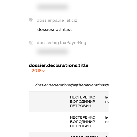
XXXXXXXXXX
dossier.palne_akciz
dossier.notInList
dossier.bigTaxPayerReg
XXXXXXXXXX
dossier.declarations.title
2018
dossier.declarations.pepName
dossier.declarations.personName
dossier.declarati
НЕСТЕРЕНКО
Інше, Допомога н
ВОЛОДИМИР
поховання
ПЕТРОВИЧ
НЕСТЕРЕНКО
Інше, Допомога н
ВОЛОДИМИР
поховання
ПЕТРОВИЧ