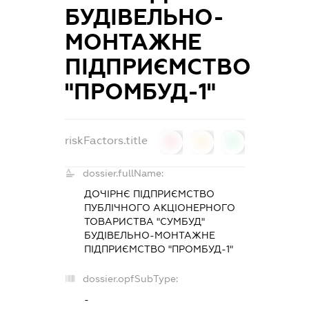
БУДІВЕЛЬНО-
МОНТАЖНЕ
ПІДПРИЄМСТВО
"ПРОМБУД-1"
riskFactors.title
0
0
0
dossier.fullName:
ДОЧІРНЄ ПІДПРИЄМСТВО
ПУБЛІЧНОГО АКЦІОНЕРНОГО
ТОВАРИСТВА "СУМБУД"
БУДІВЕЛЬНО-МОНТАЖНЕ
ПІДПРИЄМСТВО "ПРОМБУД-1"
dossier.opfSubType:
-