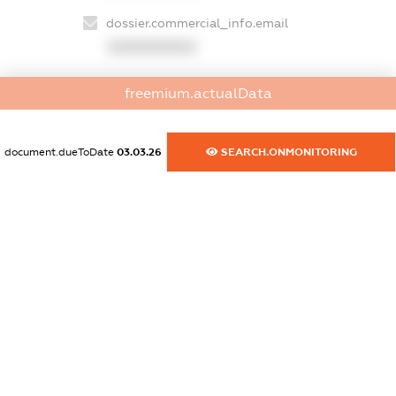
dossier.commercial_info.email
XXXXXXXXXX
dossier.commercial_info.website
freemium.actualData
XXXXXXXXXX
dossier.commercial_info.activity
document.dueToDate
03.03.26
SEARCH.ONMONITORING
XXXXXXXXXX
freemium.exampleText_1
freemium.exampleText_2
freemium.anonymousPerSearch2
FREEMIUM.DETAILS
FREEMIUM.REGISTER