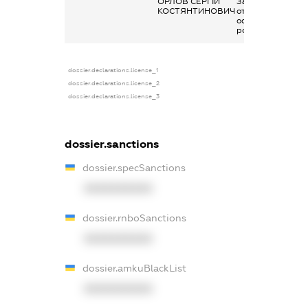
ОРЛОВ СЕРГІЙ
Заробітна плата
КОСТЯНТИНОВИЧ
отримана за
основним місцем
роботи
dossier.declarations.license_1
dossier.declarations.license_2
dossier.declarations.license_3
dossier.sanctions
dossier.specSanctions
XXXXXXXXXX
dossier.rnboSanctions
XXXXXXXXXX
dossier.amkuBlackList
XXXXXXXXXX