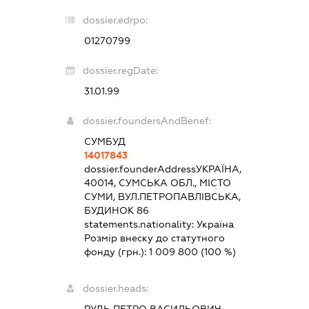
dossier.edrpo:
01270799
dossier.regDate:
31.01.99
dossier.foundersAndBenef:
СУМБУД
14017843
dossier.founderAddress
УКРАЇНА,
40014, СУМСЬКА ОБЛ., МІСТО
СУМИ, ВУЛ.ПЕТРОПАВЛІВСЬКА,
БУДИНОК 86
statements.nationality:
Україна
Розмір внеску до статутного
фонду (грн.):
1 009 800
(100 %)
dossier.heads: