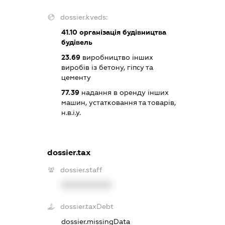
dossier.kveds:
41.10
організація будівництва
будівель
23.69
виробництво інших
виробів із бетону, гіпсу та
цементу
77.39
надання в оренду інших
машин, устатковання та товарів,
н.в.і.у.
dossier.tax
dossier.staff
XXXXXXXXXX
dossier.taxDebt
dossier.missingData