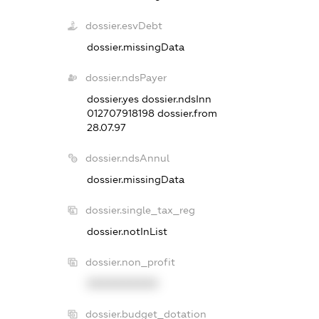
dossier.esvDebt
dossier.missingData
dossier.ndsPayer
dossier.yes
dossier.ndsInn
012707918198
dossier.from
28.07.97
dossier.ndsAnnul
dossier.missingData
dossier.single_tax_reg
dossier.notInList
dossier.non_profit
XXXXXXXXXX
dossier.budget_dotation