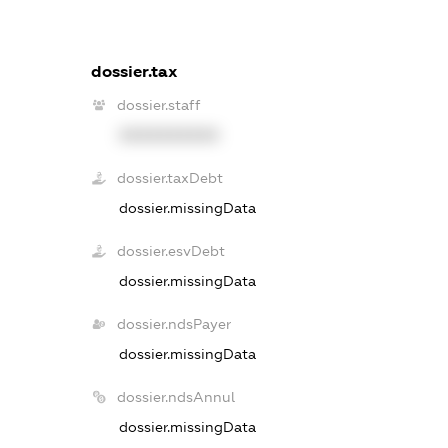
dossier.tax
dossier.staff
XXXXXXXXXX
dossier.taxDebt
dossier.missingData
dossier.esvDebt
dossier.missingData
dossier.ndsPayer
dossier.missingData
dossier.ndsAnnul
dossier.missingData