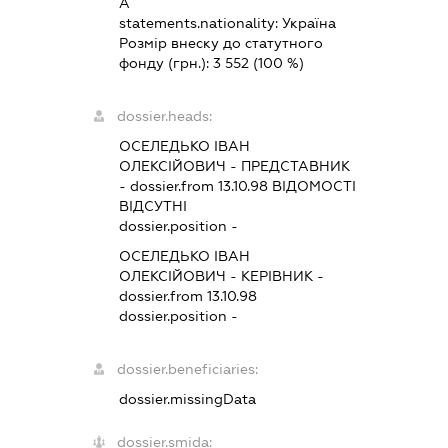
А
statements.nationality:
Україна
Розмір внеску до статутного
фонду (грн.):
3 552
(100 %)
dossier.heads:
ОСЕЛЕДЬКО ІВАН
ОЛЕКСІЙОВИЧ
-
ПРЕДСТАВНИК
- dossier.from 13.10.98
ВІДОМОСТІ
ВІДСУТНІ
dossier.position -
ОСЕЛЕДЬКО ІВАН
ОЛЕКСІЙОВИЧ
-
КЕРІВНИК
-
dossier.from 13.10.98
dossier.position -
dossier.beneficiaries:
dossier.missingData
dossier.smida: