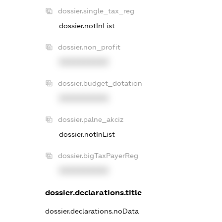
dossier.single_tax_reg
dossier.notInList
dossier.non_profit
XXXXXXXXXX
dossier.budget_dotation
XXXXXXXXXX
dossier.palne_akciz
dossier.notInList
dossier.bigTaxPayerReg
XXXXXXXXXX
dossier.declarations.title
dossier.declarations.noData