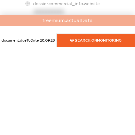
dossier.commercial_info.website
XXXXXXXXXX
freemium.actualData
dossier.commercial_info.activity
XXXXXXXXXX
document.dueToDate
20.09.23
SEARCH.ONMONITORING
freemium.exampleText_1
freemium.exampleText_2
freemium.anonymousPerSearch2
FREEMIUM.DETAILS
FREEMIUM.REGISTER