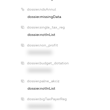
dossier.ndsAnnul
dossier.missingData
dossier.single_tax_reg
dossier.notInList
dossier.non_profit
XXXXXXXXXX
dossier.budget_dotation
XXXXXXXXXX
dossier.palne_akciz
dossier.notInList
dossier.bigTaxPayerReg
XXXXXXXXXX