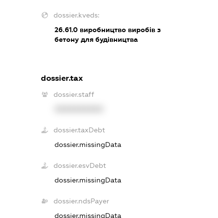
dossier.kveds:
26.61.0
виробництво виробів з
бетону для будівництва
dossier.tax
dossier.staff
XXXXXXXXXX
dossier.taxDebt
dossier.missingData
dossier.esvDebt
dossier.missingData
dossier.ndsPayer
dossier.missingData