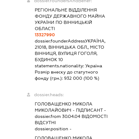
dossier.foundersAndBenef:
РЕГІОНАЛЬНЕ ВІДДІЛЕННЯ
ФОНДУ ДЕРЖАВНОГО МАЙНА
УКРАЇНИ ПО ВІННИЦЬКІЙ
ОБЛАСТІ
13327990
dossier.founderAddress
УКРАЇНА,
21018, ВІННИЦЬКА ОБЛ., МІСТО
ВІННИЦЯ, ВУЛИЦЯ ГОГОЛЯ,
БУДИНОК 10
statements.nationality:
Україна
Розмір внеску до статутного
фонду (грн.):
932 000
(100 %)
dossier.heads:
ГОЛОВАЩЕНКО МИКОЛА
МИКОЛАЙОВИЧ
-
ПІДПИСАНТ
-
dossier.from 30.04.04
ВІДОМОСТІ
ВІДСУТНІ
dossier.position -
ГОЛОВАЩЕНКО МИКОЛА