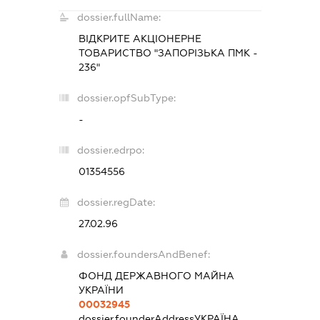
dossier.fullName:
ВІДКРИТЕ АКЦІОНЕРНЕ
ТОВАРИСТВО "ЗАПОРІЗЬКА ПМК -
236"
dossier.opfSubType:
-
dossier.edrpo:
01354556
dossier.regDate:
27.02.96
dossier.foundersAndBenef:
ФОНД ДЕРЖАВНОГО МАЙНА
УКРАЇНИ
00032945
dossier.founderAddress
УКРАЇНА,