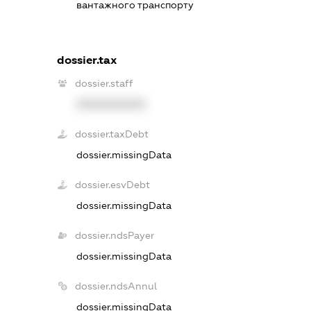
вантажного транспорту
dossier.tax
dossier.staff
XXXXXXXXXX
dossier.taxDebt
dossier.missingData
dossier.esvDebt
dossier.missingData
dossier.ndsPayer
dossier.missingData
dossier.ndsAnnul
dossier.missingData