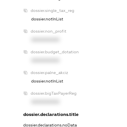
dossier.single_tax_reg
dossier.notInList
dossier.non_profit
XXXXXXXXXX
dossier.budget_dotation
XXXXXXXXXX
dossier.palne_akciz
dossier.notInList
dossier.bigTaxPayerReg
XXXXXXXXXX
dossier.declarations.title
dossier.declarations.noData