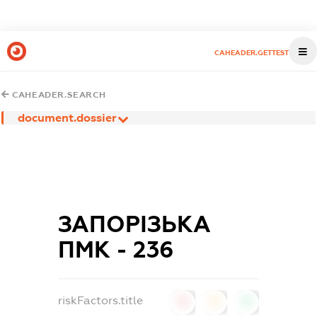
CAHEADER.GETTEST
CAHEADER.SEARCH
document.dossier
ЗАПОРІЗЬКА
ПМК - 236
riskFactors.title
0
0
0