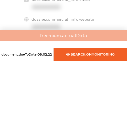
XXXXXXXXXX
dossier.commercial_info.website
XXXXXXXXXX
freemium.actualData
dossier.commercial_info.activity
XXXXXXXXXX
document.dueToDate
08.02.22
SEARCH.ONMONITORING
freemium.exampleText_1
freemium.exampleText_2
freemium.anonymousPerSearch2
FREEMIUM.DETAILS
FREEMIUM.REGISTER