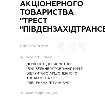
АКЦІОНЕРНОГО
ТОВАРИСТВА
"ТРЕСТ
"ПІВДЕНЗАХІДТРАНС
riskFactors.title
0
0
0
dossier.fullName:
ДОЧІРНЄ ПІДПРИЄМСТВО
"БУДІВЕЛЬНЕ УПРАВЛІННЯ №144"
ВІДКРИТОГО АКЦІОНЕРНОГО
ТОВАРИСТВА "ТРЕСТ
"ПІВДЕНЗАХІДТРАНСБУД"
dossier.opfSubType:
-