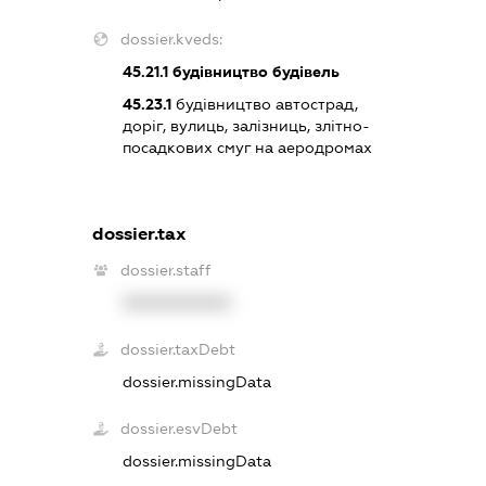
dossier.kveds:
45.21.1
будівництво будівель
45.23.1
будівництво автострад,
доріг, вулиць, залізниць, злітно-
посадкових смуг на аеродромах
dossier.tax
dossier.staff
XXXXXXXXXX
dossier.taxDebt
dossier.missingData
dossier.esvDebt
dossier.missingData