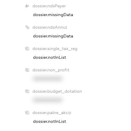
dossier.ndsPayer
dossier.missingData
dossier.ndsAnnul
dossier.missingData
dossier.single_tax_reg
dossier.notInList
dossier.non_profit
XXXXXXXXXX
dossier.budget_dotation
XXXXXXXXXX
dossier.palne_akciz
dossier.notInList