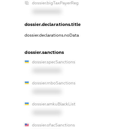
dossier.bigTaxPayerReg
XXXXXXXXXX
dossier.declarations.title
dossier.declarations.noData
dossier.sanctions
dossier.specSanctions
XXXXXXXXXX
dossier.rnboSanctions
XXXXXXXXXX
dossier.amkuBlackList
XXXXXXXXXX
dossier.ofacSanctions