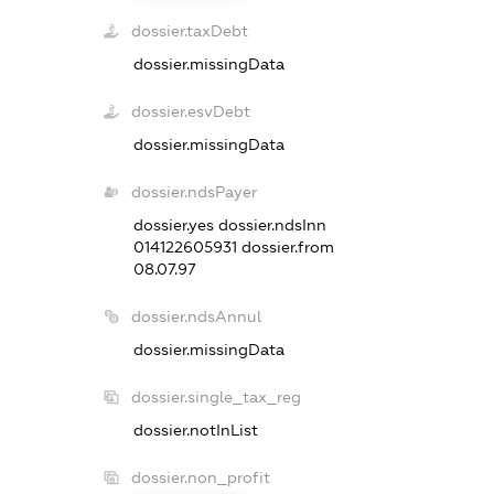
dossier.taxDebt
dossier.missingData
dossier.esvDebt
dossier.missingData
dossier.ndsPayer
dossier.yes
dossier.ndsInn
014122605931
dossier.from
08.07.97
dossier.ndsAnnul
dossier.missingData
dossier.single_tax_reg
dossier.notInList
dossier.non_profit