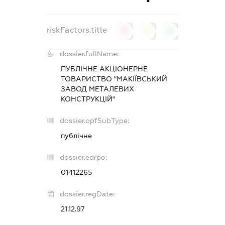
riskFactors.title
0
0
0
dossier.fullName:
ПУБЛІЧНЕ АКЦІОНЕРНЕ
ТОВАРИСТВО "МАКІЇВСЬКИЙ
ЗАВОД МЕТАЛЕВИХ
КОНСТРУКЦІЙ"
dossier.opfSubType:
публічне
dossier.edrpo:
01412265
dossier.regDate:
21.12.97