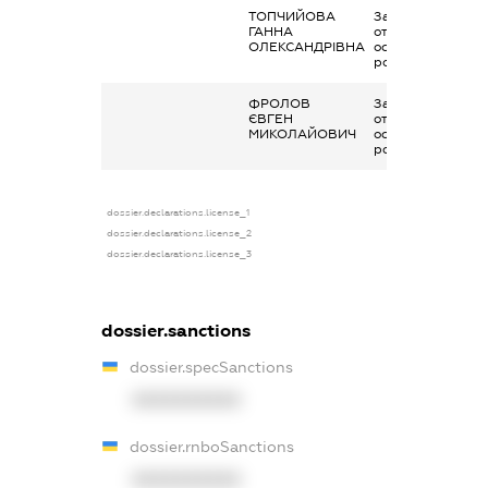
ТОПЧИЙОВА
Заробітна плата
ГАННА
отримана за
ОЛЕКСАНДРІВНА
основним місцем
роботи
ФРОЛОВ
Заробітна плата
ЄВГЕН
отримана за
МИКОЛАЙОВИЧ
основним місцем
роботи
dossier.declarations.license_1
dossier.declarations.license_2
dossier.declarations.license_3
dossier.sanctions
dossier.specSanctions
XXXXXXXXXX
dossier.rnboSanctions
XXXXXXXXXX