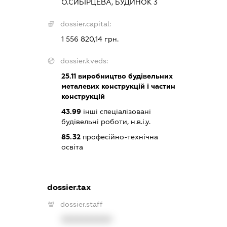
О.СИБІРЦЕВА, БУДИНОК 3
dossier.capital:
1 556 820,14 грн.
dossier.kveds:
25.11
виробництво будівельних
металевих конструкцій і частин
конструкцій
43.99
інші спеціалізовані
будівельні роботи, н.в.і.у.
85.32
професійно-технічна
освіта
dossier.tax
dossier.staff
XXXXXXXXXX