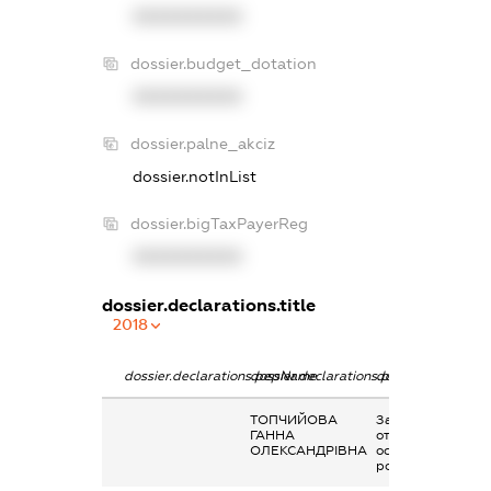
XXXXXXXXXX
dossier.budget_dotation
XXXXXXXXXX
dossier.palne_akciz
dossier.notInList
dossier.bigTaxPayerReg
XXXXXXXXXX
dossier.declarations.title
2018
dossier.declarations.pepName
dossier.declarations.personName
dossier.declarati
ТОПЧИЙОВА
Заробітна плата
ГАННА
отримана за
ОЛЕКСАНДРІВНА
основним місцем
роботи