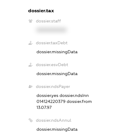
dossier.tax
dossier.staff
XXXXXXXXXX
dossier.taxDebt
dossier.missingData
dossier.esvDebt
dossier.missingData
dossier.ndsPayer
dossier.yes
dossier.ndsInn
014124220379
dossier.from
13.07.97
dossier.ndsAnnul
dossier.missingData