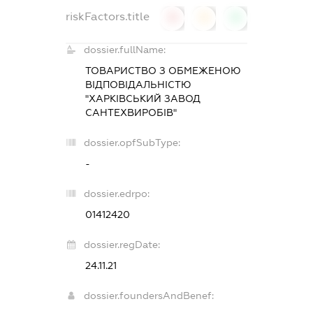
riskFactors.title
0
0
0
dossier.fullName:
ТОВАРИСТВО З ОБМЕЖЕНОЮ
ВІДПОВІДАЛЬНІСТЮ
"ХАРКІВСЬКИЙ ЗАВОД
САНТЕХВИРОБІВ"
dossier.opfSubType:
-
dossier.edrpo:
01412420
dossier.regDate:
24.11.21
dossier.foundersAndBenef: