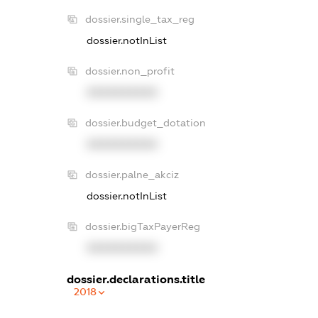
dossier.single_tax_reg
dossier.notInList
dossier.non_profit
XXXXXXXXXX
dossier.budget_dotation
XXXXXXXXXX
dossier.palne_akciz
dossier.notInList
dossier.bigTaxPayerReg
XXXXXXXXXX
dossier.declarations.title
2018