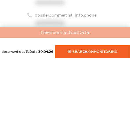
XXXXXXXXXX
dossier.commercial_info.phone
XXXXXXXXXX
freemium.actualData
dossier.commercial_info.fax
XXXXXXXXXX
document.dueToDate
30.04.26
SEARCH.ONMONITORING
dossier.commercial_info.email
XXXXXXXXXX
dossier.commercial_info.website
XXXXXXXXXX
dossier.commercial_info.activity
XXXXXXXXXX
freemium.exampleText_1