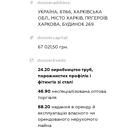
dossier.address:
УКРАЇНА, 61166, ХАРКІВСЬКА
ОБЛ., МІСТО ХАРКІВ, ПР.ГЕРОЇВ
ХАРКОВА, БУДИНОК 269
dossier.capital:
67 021,50 грн.
dossier.kveds:
24.20
виробництво труб,
порожнистих профілів і
фітингів зі сталі
46.90
неспеціалізована оптова
торгівля
68.20
надання в оренду й
експлуатацію власного чи
орендованого нерухомого
майна