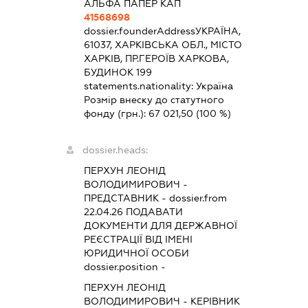
АЛЬФА ПАПЕР КАП
41568698
dossier.founderAddress
УКРАЇНА,
61037, ХАРКІВСЬКА ОБЛ., МІСТО
ХАРКІВ, ПР.ГЕРОЇВ ХАРКОВА,
БУДИНОК 199
statements.nationality:
Україна
Розмір внеску до статутного
фонду (грн.):
67 021,50
(100 %)
dossier.heads:
ПЕРХУН ЛЕОНІД
ВОЛОДИМИРОВИЧ
-
ПРЕДСТАВНИК
- dossier.from
22.04.26
ПОДАВАТИ
ДОКУМЕНТИ ДЛЯ ДЕРЖАВНОЇ
РЕЄСТРАЦІЇ ВІД ІМЕНІ
ЮРИДИЧНОЇ ОСОБИ
dossier.position -
ПЕРХУН ЛЕОНІД
ВОЛОДИМИРОВИЧ
-
КЕРІВНИК