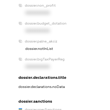
dossier.non_profit
XXXXXXXXXX
dossier.budget_dotation
XXXXXXXXXX
dossier.palne_akciz
dossier.notInList
dossier.bigTaxPayerReg
XXXXXXXXXX
dossier.declarations.title
dossier.declarations.noData
dossier.sanctions
dossier.specSanctions