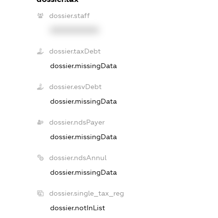
dossier.staff
XXXXXXXXXX
dossier.taxDebt
dossier.missingData
dossier.esvDebt
dossier.missingData
dossier.ndsPayer
dossier.missingData
dossier.ndsAnnul
dossier.missingData
dossier.single_tax_reg
dossier.notInList