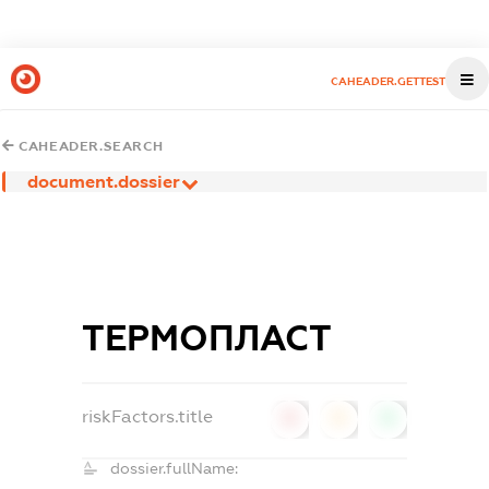
CAHEADER.GETTEST
CAHEADER.SEARCH
document.dossier
ТЕРМОПЛАСТ
riskFactors.title
0
0
0
dossier.fullName: