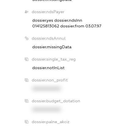
dossier.ndsPayer
dossier.yes
dossier.ndsInn
014125813062
dossier.from 03.07.97
dossier.ndsAnnul
dossier.missingData
dossier.single_tax_reg
dossier.notInList
dossier.non_profit
XXXXXXXXXX
dossier.budget_dotation
XXXXXXXXXX
dossier.palne_akciz