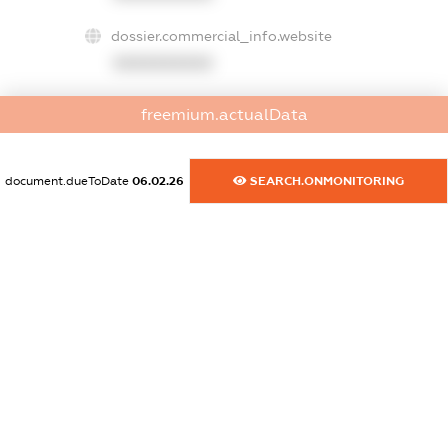
dossier.commercial_info.website
XXXXXXXXXX
dossier.commercial_info.activity
freemium.actualData
XXXXXXXXXX
document.dueToDate
06.02.26
SEARCH.ONMONITORING
freemium.exampleText_1
freemium.exampleText_2
freemium.anonymousPerSearch2
FREEMIUM.DETAILS
FREEMIUM.REGISTER