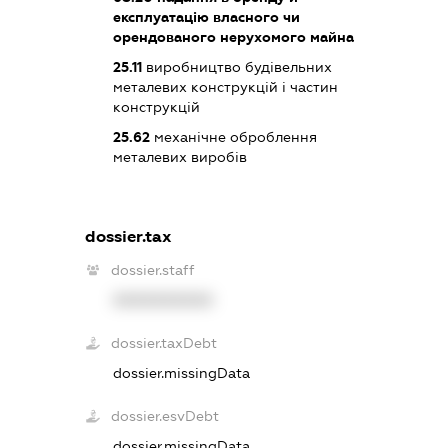
експлуатацію власного чи
орендованого нерухомого майна
25.11
виробництво будівельних
металевих конструкцій і частин
конструкцій
25.62
механічне оброблення
металевих виробів
dossier.tax
dossier.staff
XXXXXXXXXX
dossier.taxDebt
dossier.missingData
dossier.esvDebt
dossier.missingData