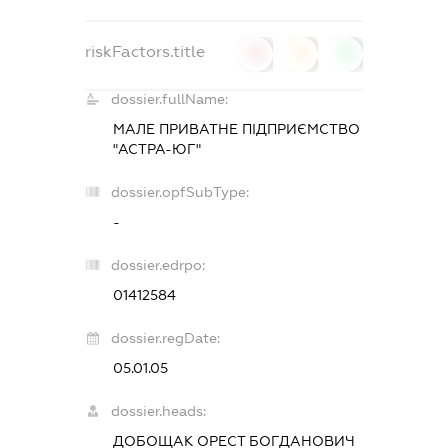
riskFactors.title
0
0
0
dossier.fullName:
МАЛЕ ПРИВАТНЕ ПІДПРИЄМСТВО
"АСТРА-ЮГ"
dossier.opfSubType:
-
dossier.edrpo:
01412584
dossier.regDate:
05.01.05
dossier.heads:
ДОБОЩАК ОРЕСТ БОГДАНОВИЧ