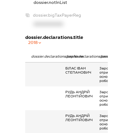
dossier.notInList
dossier.bigTaxPayerReg
XXXXXXXXXX
dossier.declarations.title
2018
dossier.declarations.pepName
dossier.declarations.personName
dossier.declaration
БІЛАС ІВАН
Заробітна плата
СТЕПАНОВИЧ
отримана за
основним місцем
роботи
РУДЬ АНДРІЙ
Заробітна плата
ЛЕОНТІЙОВИЧ
отримана за
основним місцем
роботи
РУДЬ АНДРІЙ
Заробітна плата
ЛЕОНТІЙОВИЧ
отримана за
основним місцем
роботи