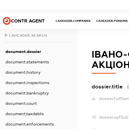
CONTR AGENT
CAHEADER.COMPANIES
CAHEADER.PERSONS
CAHEADER.SEARCH
ІВАНО-
document.dossier
АКЦІОН
document.statements
document.history
document.inspections
dossier.title
document.bankruptcy
dossier.fullNam
document.court
document.taxdebts
dossier.opfSub
document.enforcements