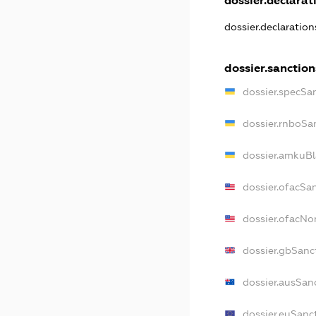
dossier.declarati
dossier.declaratio
dossier.sanction
dossier.specSa
dossier.rnboSa
dossier.amkuBl
dossier.ofacSa
dossier.ofacN
dossier.gbSanc
dossier.ausSan
dossier.euSanc