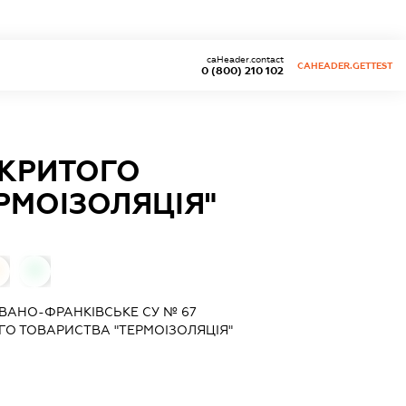
caHeader.contact
CAHEADER.GETTEST
0 (800) 210 102
ДКРИТОГО
РМОІЗОЛЯЦІЯ"
0
ІВАНО-ФРАНКІВСЬКЕ СУ № 67
ГО ТОВАРИСТВА "ТЕРМОІЗОЛЯЦІЯ"