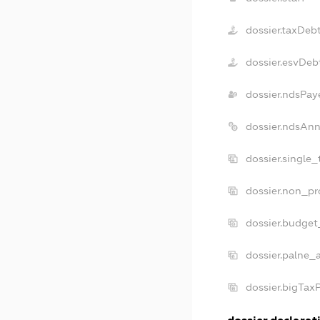
dossier.taxDeb
dossier.esvDeb
dossier.ndsPay
dossier.ndsAnn
dossier.single
dossier.non_pr
dossier.budget
dossier.palne_
dossier.bigTax