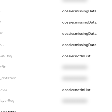
t
dossier.missingData
t
dossier.missingData
er
dossier.missingData
ul
dossier.missingData
_tax_reg
dossier.notInList
ofit
XXXXXXXXXX
_dotation
XXXXXXXXXX
akciz
dossier.notInList
PayerReg
XXXXXXXXXX