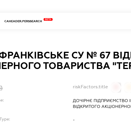
BETA
CAHEADER.PERSSEARCH
ФРАНКІВСЬКЕ СУ № 67 ВІ
ЕРНОГО ТОВАРИСТВА "ТЕ
riskFactors.title
0
0
e:
ДОЧІРНЄ ПІДПРИЄМСТВО 
ВІДКРИТОГО АКЦІОНЕРНО
Type:
-