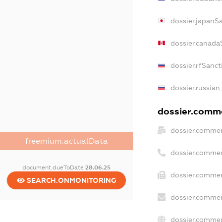
dossier.japanS
dossier.canada
dossier.rfSanct
dossier.russian
dossier.comme
dossier.commer
freemium.actualData
dossier.commer
document.dueToDate
28.06.25
dossier.commer
SEARCH.ONMONITORING
dossier.commer
dossier.commer