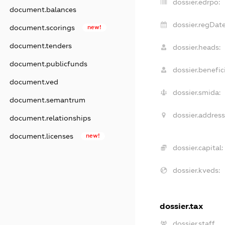
dossier.edrpo:
document.balances
dossier.regDate
document.scorings
new!
document.tenders
dossier.heads:
document.publicfunds
dossier.benefici
document.ved
dossier.smida:
document.semantrum
dossier.address
document.relationships
document.licenses
new!
dossier.capital:
dossier.kveds:
dossier.tax
dossier.staff