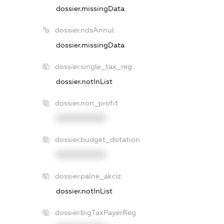
dossier.missingData
dossier.ndsAnnul
dossier.missingData
dossier.single_tax_reg
dossier.notInList
dossier.non_profit
XXXXXXXXXX
dossier.budget_dotation
XXXXXXXXXX
dossier.palne_akciz
dossier.notInList
dossier.bigTaxPayerReg