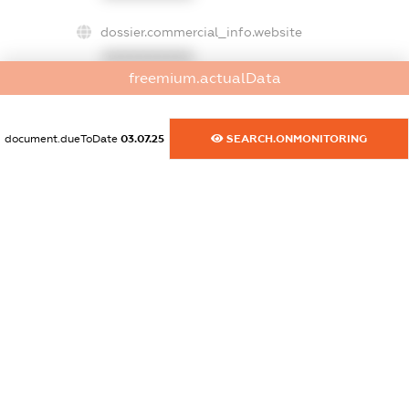
dossier.commercial_info.website
XXXXXXXXXX
freemium.actualData
dossier.commercial_info.activity
XXXXXXXXXX
document.dueToDate
03.07.25
SEARCH.ONMONITORING
freemium.exampleText_1
freemium.exampleText_2
freemium.anonymousPerSearch2
FREEMIUM.DETAILS
FREEMIUM.REGISTER