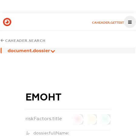
CAHEADER.GETTEST
CAHEADER.SEARCH
document.dossier
ЕМОНТ
riskFactors.title
0
0
0
dossier.fullName: