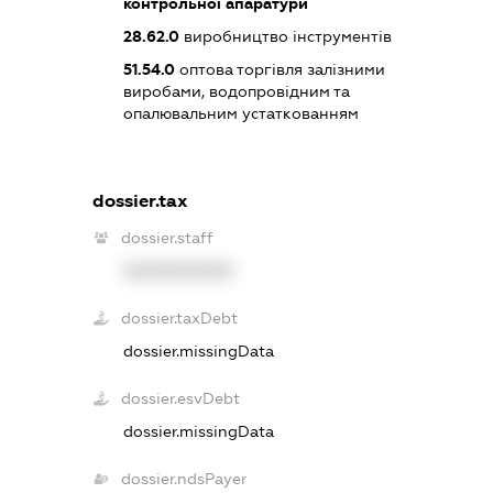
контрольної апаратури
28.62.0
виробництво інструментів
51.54.0
оптова торгівля залізними
виробами, водопровідним та
опалювальним устаткованням
dossier.tax
dossier.staff
XXXXXXXXXX
dossier.taxDebt
dossier.missingData
dossier.esvDebt
dossier.missingData
dossier.ndsPayer