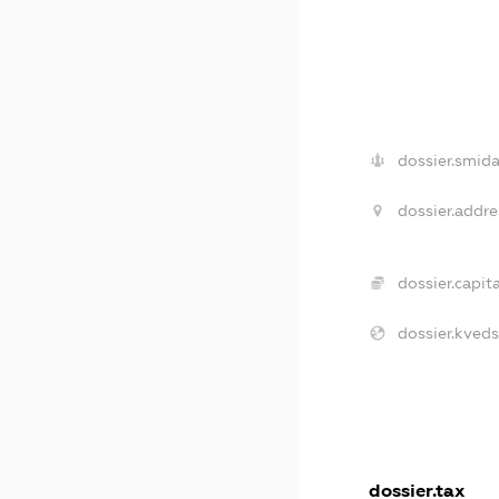
dossier.smida
dossier.addre
dossier.capita
dossier.kveds
dossier.tax