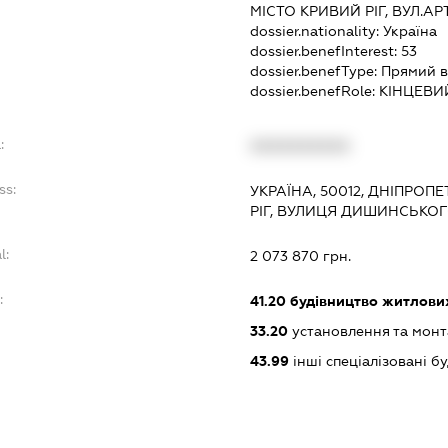
МІСТО КРИВИЙ РІГ, ВУЛ.А
dossier.nationality:
Україна
dossier.benefInterest:
53
dossier.benefType:
Прямий в
dossier.benefRole:
КІНЦЕВИ
:
XXXXXXXXXX
ss:
УКРАЇНА, 50012, ДНІПРОП
РІГ, ВУЛИЦЯ ДИШИНСЬКОГО
l:
2 073 870 грн.
:
41.20
будівництво житлових
33.20
установлення та монт
43.99
інші спеціалізовані буд