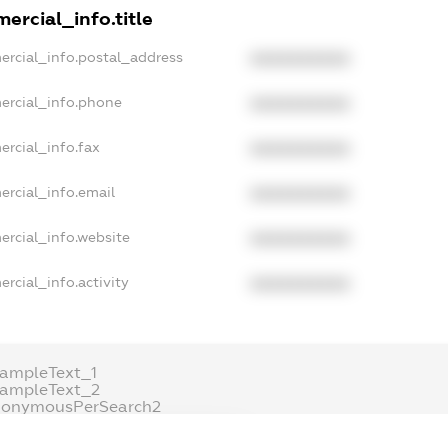
ercial_info.title
ercial_info.postal_address
XXXXXXXXXX
ercial_info.phone
XXXXXXXXXX
ercial_info.fax
XXXXXXXXXX
ercial_info.email
XXXXXXXXXX
ercial_info.website
XXXXXXXXXX
rcial_info.activity
XXXXXXXXXX
ampleText_1
xampleText_2
nonymousPerSearch2
DETAILS
FREEMIUM.REGISTER