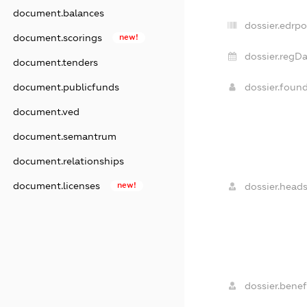
document.balances
dossier.edrpo
document.scorings
new!
dossier.regDa
document.tenders
dossier.foun
document.publicfunds
document.ved
document.semantrum
document.relationships
document.licenses
new!
dossier.heads
dossier.benefi