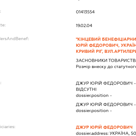
:
01413554
te:
19.02.04
dersAndBenef:
"КІНЦЕВИЙ БЕНЕФІЦІАРНИ
ЮРІЙ ФЕДОРОВИЧ, УКРАЇН
КРИВИЙ РІГ, ВУЛ.АРТИЛЕРИ
ЗАСНОВНИКИ ТОВАРИСТВА
Розмір внеску до статутног
:
ДЖУР ЮРІЙ ФЕДОРОВИЧ
ВІДСУТНІ
dossier.position -
ДЖУР ЮРІЙ ФЕДОРОВИЧ
dossier.position -
ciaries:
ДЖУР ЮРІЙ ФЕДОРОВИЧ
dossier.address:
УКРАЇНА, 5