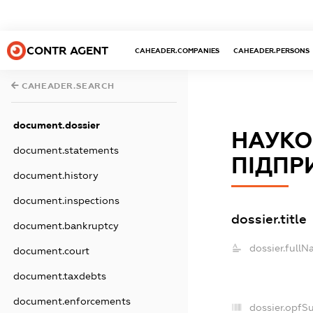
CONTR AGENT
CAHEADER.COMPANIES
CAHEADER.PERSONS
CAHEADER.SEARCH
document.dossier
НАУКО
document.statements
ПІДПР
document.history
document.inspections
dossier.title
document.bankruptcy
dossier.fullN
document.court
document.taxdebts
document.enforcements
dossier.opfS