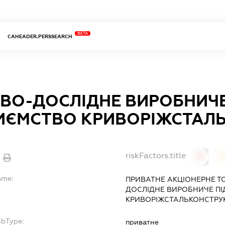
BETA
CAHEADER.PERSSEARCH
ВО-ДОСЛІДНЕ ВИРОБНИЧ
ИЄМСТВО КРИВОРІЖСТАЛ
riskFactors.title
0
ame:
ПРИВАТНЕ АКЦІОНЕРНЕ Т
ДОСЛІДНЕ ВИРОБНИЧЕ П
КРИВОРІЖСТАЛЬКОНСТРУК
ubType:
приватне