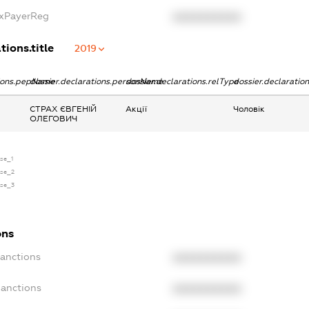
axPayerReg
XXXXXXXXXX
tions.title
2019
tions.pepName
dossier.declarations.personName
dossier.declarations.relType
dossier.declaratio
СТРАХ ЄВГЕНІЙ
Акції
Чоловік
ОЛЕГОВИЧ
nse_1
nse_2
nse_3
ons
Sanctions
XXXXXXXXXX
Sanctions
XXXXXXXXXX