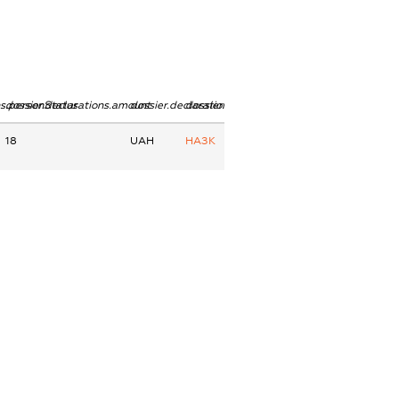
ns.personStatus
dossier.declarations.amount
dossier.declarations.currency
dossier.declarations.source
18
UAH
НАЗК