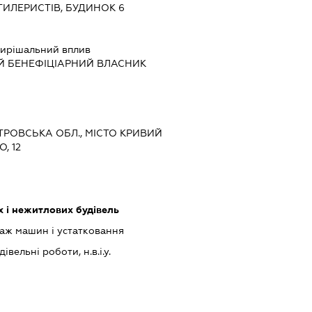
РТИЛЕРИСТІВ, БУДИНОК 6
ирішальний вплив
Й БЕНЕФІЦІАРНИЙ ВЛАСНИК
ЕТРОВСЬКА ОБЛ., МІСТО КРИВИЙ
, 12
 і нежитлових будівель
аж машин і устатковання
івельні роботи, н.в.і.у.