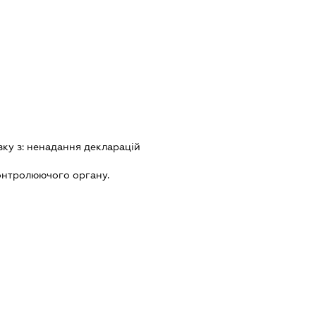
зку з:
ненадання декларацiй
онтролюючого органу.