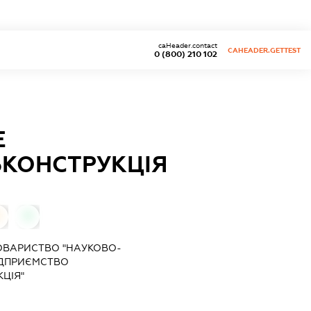
caHeader.contact
CAHEADER.GETTEST
0 (800) 210 102
Е
ЬКОНСТРУКЦІЯ
0
0
ОВАРИСТВО "НАУКОВО-
ІДПРИЄМСТВО
ЦІЯ"