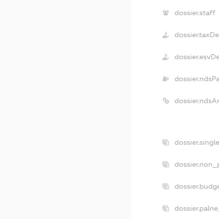
dossier.staff
dossier.taxD
dossier.esvD
dossier.ndsP
dossier.ndsA
dossier.singl
dossier.non_p
dossier.budg
dossier.palne