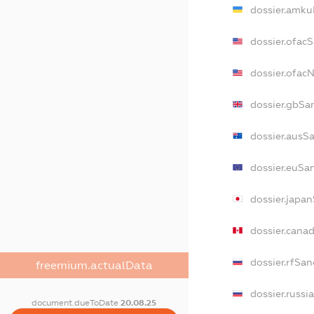
dossier.amku
dossier.ofac
dossier.ofac
dossier.gbSa
dossier.ausS
dossier.euSa
dossier.japa
dossier.cana
dossier.rfSan
freemium.actualData
dossier.russi
document.dueToDate
20.08.25