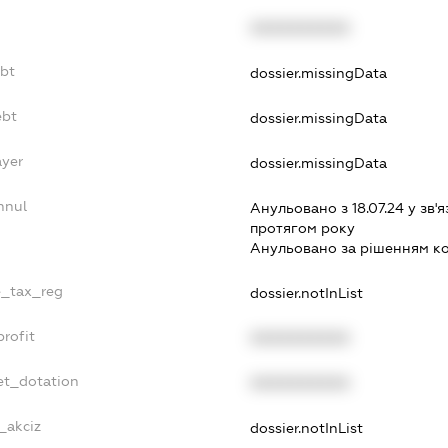
XXXXXXXXXX
ebt
dossier.missingData
ebt
dossier.missingData
ayer
dossier.missingData
nnul
Анульовано з 18.07.24 у зв'я
протягом року
Анульовано за рiшенням к
e_tax_reg
dossier.notInList
rofit
XXXXXXXXXX
et_dotation
XXXXXXXXXX
_akciz
dossier.notInList