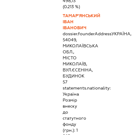
498,13
(0.213 %)
ТАМАР'ЯНСЬКИЙ
ІВАН
ІВАНОВИЧ
dossier.founderAddress
УКРАЇНА,
54049,
МИКОЛАЇВСЬКА
ОБЛ.,
МІСТО
МИКОЛАЇВ,
ВУЛ.ЄСЕНІНА,
БУДИНОК
57
statements.nationality:
Україна
Розмір
внеску
до
статутного
фонду
(грн.):
1