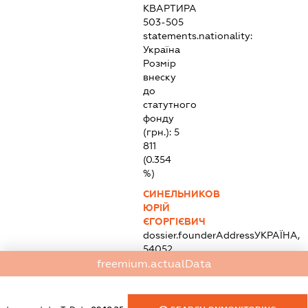
КВАРТИРА
503-505
statements.nationality:
Україна
Розмір
внеску
до
статутного
фонду
(грн.):
5
811
(0.354
%)
СИНЕЛЬНИКОВ
ЮРІЙ
ЄГОРГІЄВИЧ
dossier.founderAddress
УКРАЇНА,
54052,
МИКОЛАЇВСЬКА
freemium.actualData
ОБЛ.,
МІСТО
МИКОЛАЇВ,