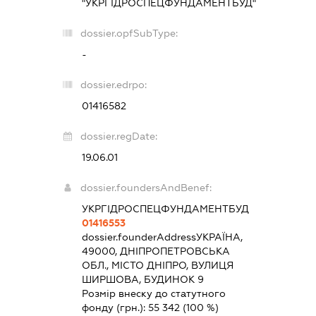
"УКРГІДРОСПЕЦФУНДАМЕНТБУД"
dossier.opfSubType:
-
dossier.edrpo:
01416582
dossier.regDate:
19.06.01
dossier.foundersAndBenef:
УКРГІДРОСПЕЦФУНДАМЕНТБУД
01416553
dossier.founderAddress
УКРАЇНА,
49000, ДНІПРОПЕТРОВСЬКА
ОБЛ., МІСТО ДНІПРО, ВУЛИЦЯ
ШИРШОВА, БУДИНОК 9
Розмір внеску до статутного
фонду (грн.):
55 342
(100 %)