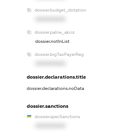
dossier.budget_dotation
XXXXXXXXXX
dossier.palne_akciz
dossier.notInList
dossier.bigTaxPayerReg
XXXXXXXXXX
dossier.declarations.title
dossier.declarations.noData
dossier.sanctions
dossier.specSanctions
XXXXXXXXXX