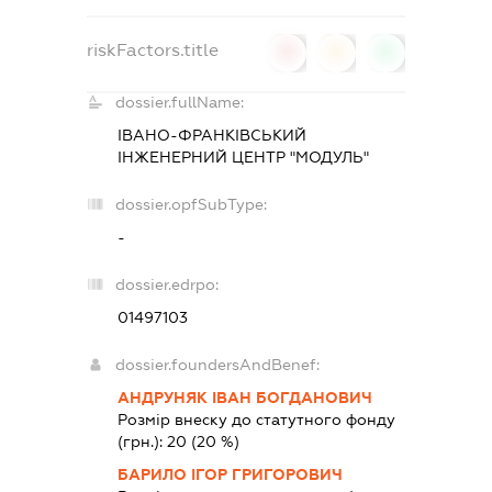
riskFactors.title
0
0
0
dossier.fullName:
ІВАНО-ФРАНКІВСЬКИЙ
ІНЖЕНЕРНИЙ ЦЕНТР "МОДУЛЬ"
dossier.opfSubType:
-
dossier.edrpo:
01497103
dossier.foundersAndBenef:
АНДРУНЯК ІВАН БОГДАНОВИЧ
Розмір внеску до статутного фонду
(грн.):
20
(20 %)
БАРИЛО ІГОР ГРИГОРОВИЧ