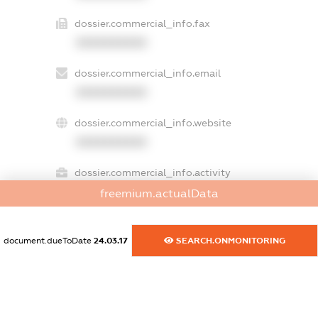
dossier.commercial_info.fax
XXXXXXXXXX
dossier.commercial_info.email
XXXXXXXXXX
dossier.commercial_info.website
XXXXXXXXXX
dossier.commercial_info.activity
XXXXXXXXXX
freemium.actualData
document.dueToDate
24.03.17
SEARCH.ONMONITORING
freemium.exampleText_1
freemium.exampleText_2
freemium.anonymousPerSearch2
FREEMIUM.DETAILS