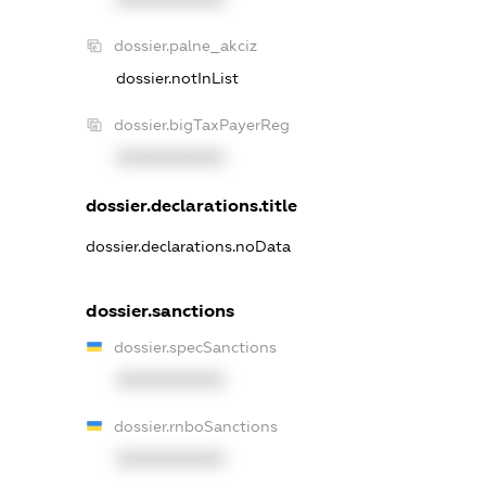
dossier.palne_akciz
dossier.notInList
dossier.bigTaxPayerReg
XXXXXXXXXX
dossier.declarations.title
dossier.declarations.noData
dossier.sanctions
dossier.specSanctions
XXXXXXXXXX
dossier.rnboSanctions
XXXXXXXXXX