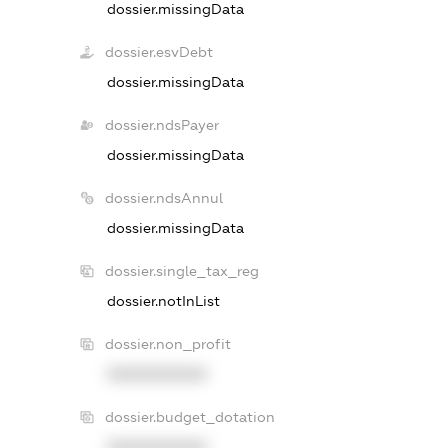
dossier.missingData
dossier.esvDebt
dossier.missingData
dossier.ndsPayer
dossier.missingData
dossier.ndsAnnul
dossier.missingData
dossier.single_tax_reg
dossier.notInList
dossier.non_profit
XXXXXXXXXX
dossier.budget_dotation
XXXXXXXXXX