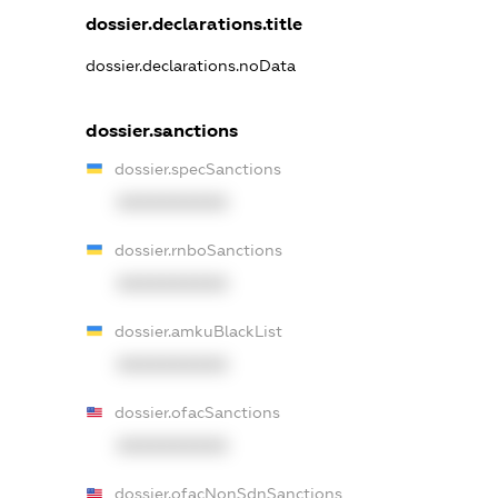
dossier.declarations.title
dossier.declarations.noData
dossier.sanctions
dossier.specSanctions
XXXXXXXXXX
dossier.rnboSanctions
XXXXXXXXXX
dossier.amkuBlackList
XXXXXXXXXX
dossier.ofacSanctions
XXXXXXXXXX
dossier.ofacNonSdnSanctions