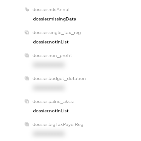
dossier.ndsAnnul
dossier.missingData
dossier.single_tax_reg
dossier.notInList
dossier.non_profit
XXXXXXXXXX
dossier.budget_dotation
XXXXXXXXXX
dossier.palne_akciz
dossier.notInList
dossier.bigTaxPayerReg
XXXXXXXXXX