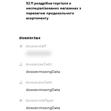
52.11
роздрібна торгівля в
неспеціалізованих магазинах з
перевагою продовольчого
асортименту
dossier.tax
dossier.staff
XXXXXXXXXX
dossier.taxDebt
dossier.missingData
dossier.esvDebt
dossier.missingData
dossier.ndsPayer
dossier.missingData