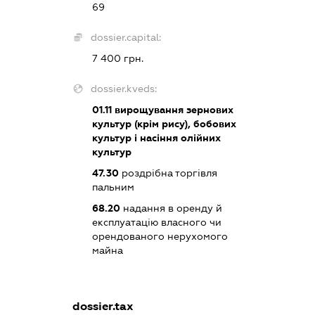
69
dossier.capital:
7 400 грн.
dossier.kveds:
01.11
вирощування зернових
культур (крім рису), бобових
культур і насіння олійних
культур
47.30
роздрібна торгівля
пальним
68.20
надання в оренду й
експлуатацію власного чи
орендованого нерухомого
майна
dossier.tax