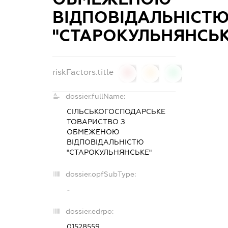
ВІДПОВІДАЛЬНІСТ
"СТАРОКУЛЬНЯНСЬК
riskFactors.title
0
0
0
dossier.fullName:
СІЛЬСЬКОГОСПОДАРСЬКЕ
ТОВАРИСТВО З
ОБМЕЖЕНОЮ
ВІДПОВІДАЛЬНІСТЮ
"СТАРОКУЛЬНЯНСЬКЕ"
dossier.opfSubType:
-
dossier.edrpo:
01528559