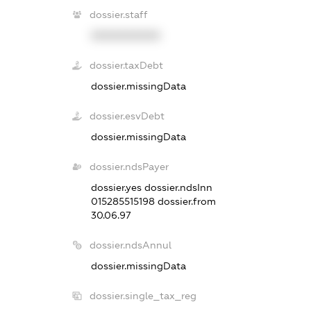
dossier.staff
XXXXXXXXXX
dossier.taxDebt
dossier.missingData
dossier.esvDebt
dossier.missingData
dossier.ndsPayer
dossier.yes
dossier.ndsInn
015285515198
dossier.from
30.06.97
dossier.ndsAnnul
dossier.missingData
dossier.single_tax_reg