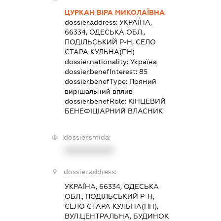
ЦУРКАН ВІРА МИКОЛАЇВНА
dossier.address:
УКРАЇНА,
66334, ОДЕСЬКА ОБЛ.,
ПОДІЛЬСЬКИЙ Р-Н, СЕЛО
СТАРА КУЛЬНА(ПН)
dossier.nationality:
Україна
dossier.benefInterest:
85
dossier.benefType:
Прямий
вирішальний вплив
dossier.benefRole:
КІНЦЕВИЙ
БЕНЕФІЦІАРНИЙ ВЛАСНИК
dossier.smida:
XXXXXXXXXX
dossier.address:
УКРАЇНА, 66334, ОДЕСЬКА
ОБЛ., ПОДІЛЬСЬКИЙ Р-Н,
СЕЛО СТАРА КУЛЬНА(ПН),
ВУЛ.ЦЕНТРАЛЬНА, БУДИНОК