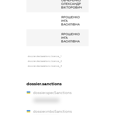
ОВЧЕРЕНКО
Дохід від нада
ОЛЕКСАНДР
майна в оренду
ВІКТОРОВИЧ
ЯРОШЕНКО
Дохід від нада
ІНГА
майна в оренду
ВАСИЛІВНА
ЯРОШЕНКО
Дохід від нада
ІНГА
майна в оренду
ВАСИЛІВНА
dossier.declarations.license_1
dossier.declarations.license_2
dossier.declarations.license_3
dossier.sanctions
dossier.specSanctions
XXXXXXXXXX
dossier.rnboSanctions