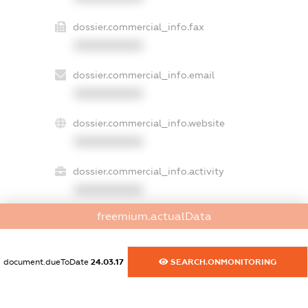
dossier.commercial_info.fax
XXXXXXXXXX
dossier.commercial_info.email
XXXXXXXXXX
dossier.commercial_info.website
XXXXXXXXXX
dossier.commercial_info.activity
XXXXXXXXXX
freemium.actualData
freemium.exampleText_1
freemium.exampleText_2
document.dueToDate
24.03.17
SEARCH.ONMONITORING
freemium.anonymousPerSearch2
FREEMIUM.DETAILS