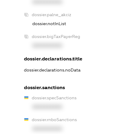
XXXXXXXXXX
dossier.palne_akciz
dossier.notInList
dossier.bigTaxPayerReg
XXXXXXXXXX
dossier.declarations.title
dossier.declarations.noData
dossier.sanctions
dossier.specSanctions
XXXXXXXXXX
dossier.rnboSanctions
XXXXXXXXXX