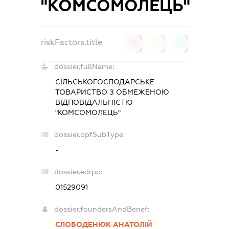
"КОМСОМОЛЕЦЬ"
riskFactors.title
0
0
0
dossier.fullName:
СІЛЬСЬКОГОСПОДАРСЬКЕ
ТОВАРИСТВО З ОБМЕЖЕНОЮ
ВІДПОВІДАЛЬНІСТЮ
"КОМСОМОЛЕЦЬ"
dossier.opfSubType:
-
dossier.edrpo:
01529091
dossier.foundersAndBenef:
СЛОБОДЕНЮК АНАТОЛІЙ