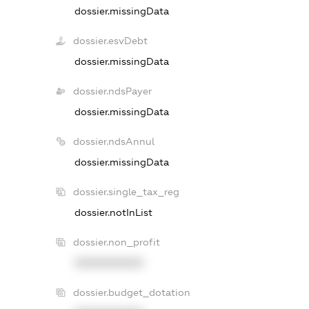
dossier.missingData
dossier.esvDebt
dossier.missingData
dossier.ndsPayer
dossier.missingData
dossier.ndsAnnul
dossier.missingData
dossier.single_tax_reg
dossier.notInList
dossier.non_profit
XXXXXXXXXX
dossier.budget_dotation