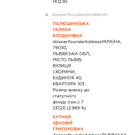
14.12.95
dossier.foundersAndBenef:
ПАЛЮШИНСЬКА
ГАЛИНА
БОГДАНІВНА
dossier.founderAddress
УКРАЇНА,
79030,
ЛЬВІВСЬКА ОБЛ.,
МІСТО ЛЬВІВ,
ВУЛИЦЯ
СКОРИНИ,
БУДИНОК 40,
КВАРТИРА 103
Розмір внеску до
статутного
фонду (грн.):
7
237,20
(2.989 %)
КУТНИЙ
ЗЕНОВІЙ
ГРИГОРОВИЧ