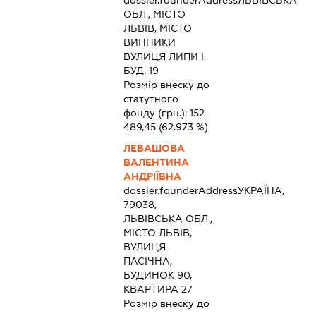
dossier.founderAddress
ЛЬВІВСЬКА
ОБЛ., МІСТО
ЛЬВІВ, МІСТО
ВИННИКИ
ВУЛИЦЯ ЛИПИ І.
БУД. 19
Розмір внеску до
статутного
фонду (грн.):
152
489,45
(62.973 %)
ЛЕВАШОВА
ВАЛЕНТИНА
АНДРІЇВНА
dossier.founderAddress
УКРАЇНА,
79038,
ЛЬВІВСЬКА ОБЛ.,
МІСТО ЛЬВІВ,
ВУЛИЦЯ
ПАСІЧНА,
БУДИНОК 90,
КВАРТИРА 27
Розмір внеску до