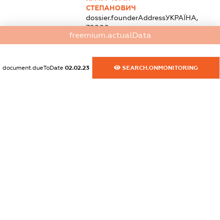
СТЕПАНОВИЧ
dossier.founderAddress
УКРАЇНА,
79000,
freemium.actualData
ЛЬВІВСЬКА ОБЛ.,
МІСТО ЛЬВІВ,
ВУЛИЦЯ
ЧАЙКОВСЬКОГО,
document.dueToDate
02.02.23
SEARCH.ONMONITORING
БУДИНОК 16,
КВАРТИРА 4
Розмір внеску до
статутного
фонду (грн.):
10,50
(0.004 %)
ЛЕВАШОВ ІГОР
ІВАНОВИЧ
dossier.founderAddress
УКРАЇНА,
79038,
ЛЬВІВСЬКА ОБЛ.,
МІСТО ЛЬВІВ,
ВУЛИЦЯ
ПАСІЧНА,
БУДИНОК 90,