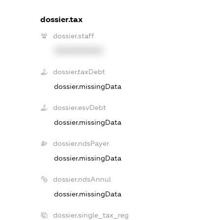
dossier.tax
dossier.staff
XXXXXXXXXX
dossier.taxDebt
dossier.missingData
dossier.esvDebt
dossier.missingData
dossier.ndsPayer
dossier.missingData
dossier.ndsAnnul
dossier.missingData
dossier.single_tax_reg