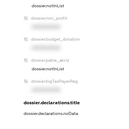
dossier.notInList
dossier.non_profit
XXXXXXXXXX
dossier.budget_dotation
XXXXXXXXXX
dossier.palne_akciz
dossier.notInList
dossier.bigTaxPayerReg
XXXXXXXXXX
dossier.declarations.title
dossier.declarations.noData