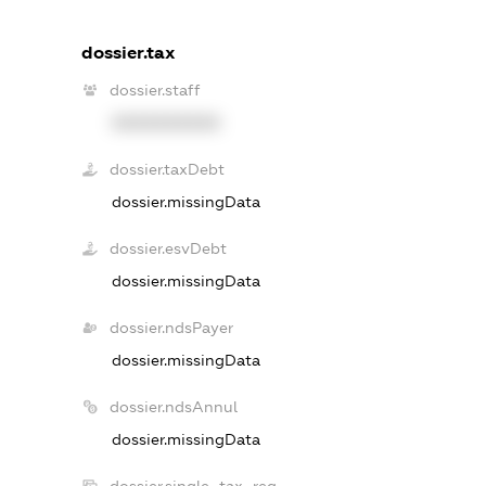
dossier.tax
dossier.staff
XXXXXXXXXX
dossier.taxDebt
dossier.missingData
dossier.esvDebt
dossier.missingData
dossier.ndsPayer
dossier.missingData
dossier.ndsAnnul
dossier.missingData
dossier.single_tax_reg