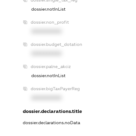
dossier.notInList
dossier.non_profit
XXXXXXXXXX
dossier.budget_dotation
XXXXXXXXXX
dossier.palne_akciz
dossier.notInList
dossier.bigTaxPayerReg
XXXXXXXXXX
dossier.declarations.title
dossier.declarations.noData