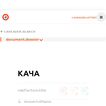
CAHEADER.GETTEST
CAHEADER.SEARCH
document.dossier
КАЧА
riskFactors.title
0
0
0
dossier.fullName: