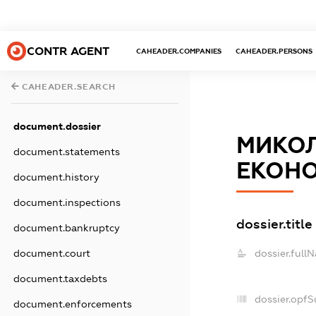
CONTR AGENT
CAHEADER.COMPANIES
CAHEADER.PERSONS
CAHEADER.SEARCH
document.dossier
МИКОЛ
document.statements
ЕКОНО
document.history
document.inspections
dossier.title
document.bankruptcy
document.court
dossier.full
document.taxdebts
dossier.opf
document.enforcements