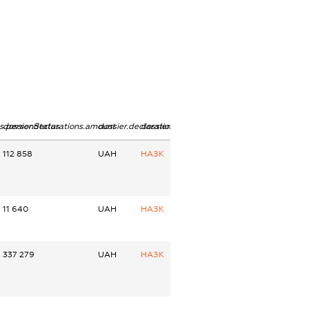
ns.personStatus
dossier.declarations.amount
dossier.declarations.currency
dossier.declarations.source
112 858
UAH
НАЗК
11 640
UAH
НАЗК
337 279
UAH
НАЗК