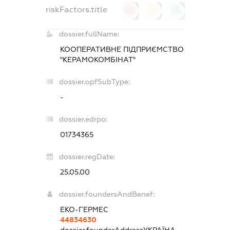
riskFactors.title
0
0
0
dossier.fullName:
КООПЕРАТИВНЕ ПІДПРИЄМСТВО
"КЕРАМОКОМБІНАТ"
dossier.opfSubType:
-
dossier.edrpo:
01734365
dossier.regDate:
25.05.00
dossier.foundersAndBenef:
ЕКО-ГЕРМЕС
44834630