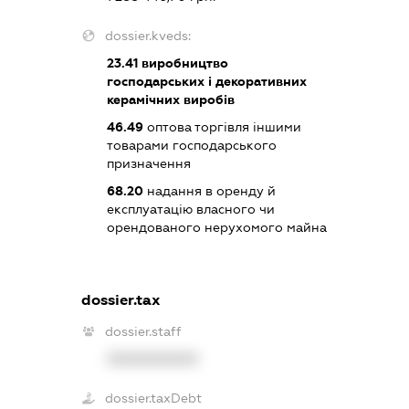
dossier.kveds:
23.41
виробництво
господарських і декоративних
керамічних виробів
46.49
оптова торгівля іншими
товарами господарського
призначення
68.20
надання в оренду й
експлуатацію власного чи
орендованого нерухомого майна
dossier.tax
dossier.staff
XXXXXXXXXX
dossier.taxDebt