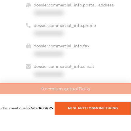
dossier.commercial_info.postal_address
XXXXXXXXXX
dossier.commercial_info.phone
XXXXXXXXXX
dossier.commercial_info.fax
XXXXXXXXXX
dossier.commercial_info.email
XXXXXXXXXX
dossier.commercial_info.website
freemium.actualData
XXXXXXXXXX
dossier.commercial_info.activity
document.dueToDate
16.04.25
SEARCH.ONMONITORING
XXXXXXXXXX