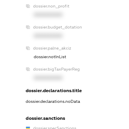
dossier.non_profit
XXXXXXXXXX
dossier.budget_dotation
XXXXXXXXXX
dossier.palne_akciz
dossier.notInList
dossier.bigTaxPayerReg
XXXXXXXXXX
dossier.declarations.title
dossier.declarations.noData
dossier.sanctions
dossier.specSanctions