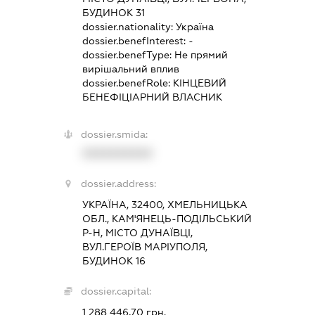
БУДИНОК 31
dossier.nationality:
Україна
dossier.benefInterest:
-
dossier.benefType:
Не прямий
вирішальний вплив
dossier.benefRole:
КІНЦЕВИЙ
БЕНЕФІЦІАРНИЙ ВЛАСНИК
dossier.smida:
XXXXXXXXXX
dossier.address:
УКРАЇНА, 32400, ХМЕЛЬНИЦЬКА
ОБЛ., КАМ'ЯНЕЦЬ-ПОДІЛЬСЬКИЙ
Р-Н, МІСТО ДУНАЇВЦІ,
ВУЛ.ГЕРОЇВ МАРІУПОЛЯ,
БУДИНОК 16
dossier.capital:
1 288 446,70 грн.