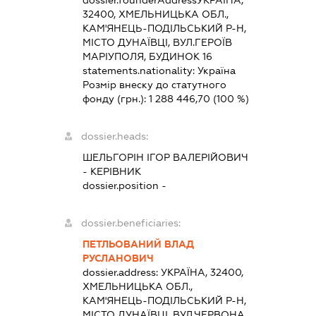
dossier.founderAddress
УКРАЇНА,
32400, ХМЕЛЬНИЦЬКА ОБЛ.,
КАМ'ЯНЕЦЬ-ПОДІЛЬСЬКИЙ Р-Н,
МІСТО ДУНАЇВЦІ, ВУЛ.ГЕРОЇВ
МАРІУПОЛЯ, БУДИНОК 16
statements.nationality:
Україна
Розмір внеску до статутного
фонду (грн.):
1 288 446,70
(100 %)
dossier.heads:
ШЕЛЬГОРІН ІГОР ВАЛЕРІЙОВИЧ
-
КЕРІВНИК
dossier.position -
dossier.beneficiaries:
ПЕТЛЬОВАНИЙ ВЛАД
РУСЛАНОВИЧ
dossier.address:
УКРАЇНА, 32400,
ХМЕЛЬНИЦЬКА ОБЛ.,
КАМ'ЯНЕЦЬ-ПОДІЛЬСЬКИЙ Р-Н,
МІСТО ДУНАЇВЦІ, ВУЛ.ЧЕРВОНА,