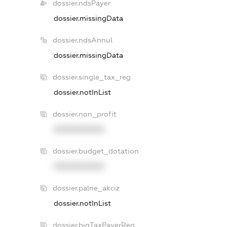
dossier.ndsPayer
dossier.missingData
dossier.ndsAnnul
dossier.missingData
dossier.single_tax_reg
dossier.notInList
dossier.non_profit
XXXXXXXXXX
dossier.budget_dotation
XXXXXXXXXX
dossier.palne_akciz
dossier.notInList
dossier.bigTaxPayerReg