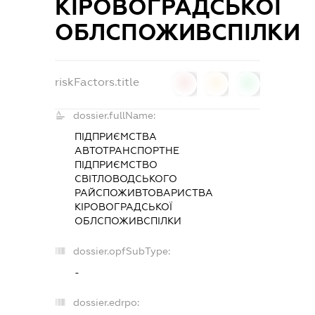
КІРОВОГРАДСЬКОЇ
ОБЛСПОЖИВСПІЛКИ
riskFactors.title
0
0
0
dossier.fullName:
ПІДПРИЄМСТВА
АВТОТРАНСПОРТНЕ
ПІДПРИЄМСТВО
СВІТЛОВОДСЬКОГО
РАЙСПОЖИВТОВАРИСТВА
КІРОВОГРАДСЬКОЇ
ОБЛСПОЖИВСПІЛКИ
dossier.opfSubType:
-
dossier.edrpo: