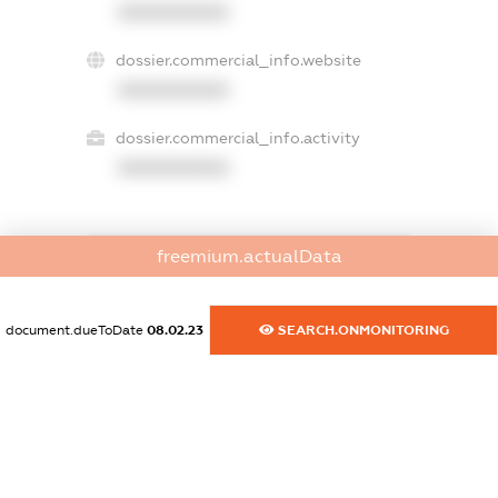
XXXXXXXXXX
dossier.commercial_info.website
XXXXXXXXXX
dossier.commercial_info.activity
XXXXXXXXXX
freemium.actualData
freemium.exampleText_1
freemium.exampleText_2
freemium.anonymousPerSearch2
document.dueToDate
08.02.23
SEARCH.ONMONITORING
FREEMIUM.DETAILS
FREEMIUM.REGISTER