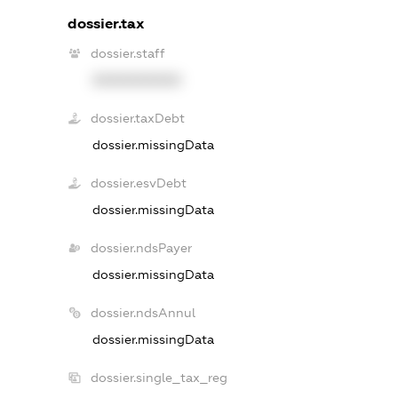
dossier.tax
dossier.staff
XXXXXXXXXX
dossier.taxDebt
dossier.missingData
dossier.esvDebt
dossier.missingData
dossier.ndsPayer
dossier.missingData
dossier.ndsAnnul
dossier.missingData
dossier.single_tax_reg