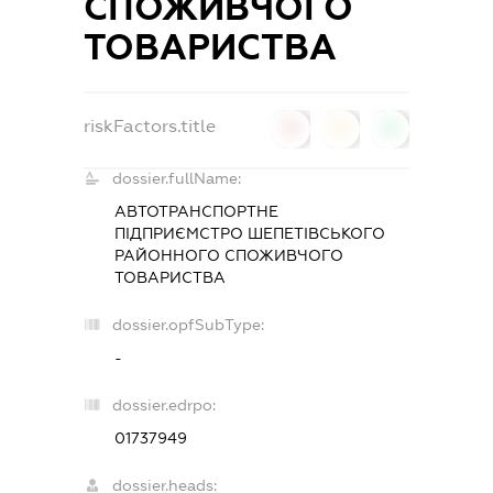
СПОЖИВЧОГО
ТОВАРИСТВА
riskFactors.title
0
0
0
dossier.fullName:
АВТОТРАНСПОРТНЕ
ПІДПРИЄМСТРО ШЕПЕТІВСЬКОГО
РАЙОННОГО СПОЖИВЧОГО
ТОВАРИСТВА
dossier.opfSubType:
-
dossier.edrpo:
01737949
dossier.heads: