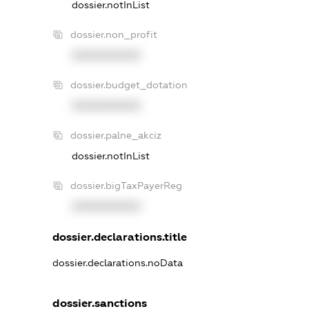
dossier.notInList
dossier.non_profit
XXXXXXXXXX
dossier.budget_dotation
XXXXXXXXXX
dossier.palne_akciz
dossier.notInList
dossier.bigTaxPayerReg
XXXXXXXXXX
dossier.declarations.title
dossier.declarations.noData
dossier.sanctions